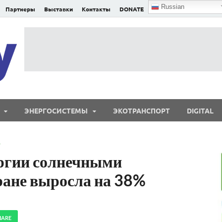
Russian
Партнеры
Выставки
Контакты
DONATE
E²nergy
E²nergy — энергетика Евразии и мира
ЭНЕРГОСИСТЕМЫ
ЭКОТРАНСПОРТ
DIGITAL
Т
ргии солнечными
ране выросла на 38%
HARE