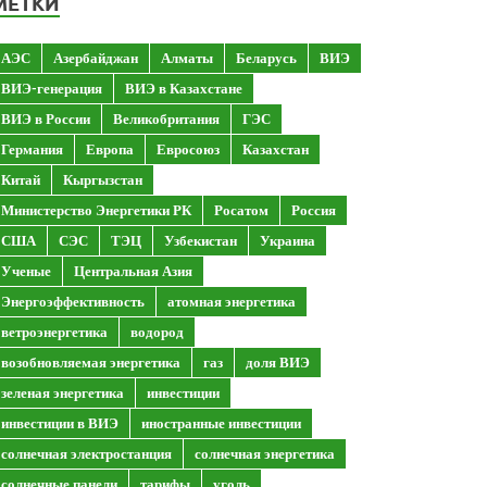
МЕТКИ
АЭС
Азербайджан
Алматы
Беларусь
ВИЭ
ВИЭ-генерация
ВИЭ в Казахстане
ВИЭ в России
Великобритания
ГЭС
Германия
Европа
Евросоюз
Казахстан
Китай
Кыргызстан
Министерство Энергетики РК
Росатом
Россия
США
СЭС
ТЭЦ
Узбекистан
Украина
Ученые
Центральная Азия
Энергоэффективность
атомная энергетика
ветроэнергетика
водород
возобновляемая энергетика
газ
доля ВИЭ
зеленая энергетика
инвестиции
инвестиции в ВИЭ
иностранные инвестиции
солнечная электростанция
солнечная энергетика
солнечные панели
тарифы
уголь