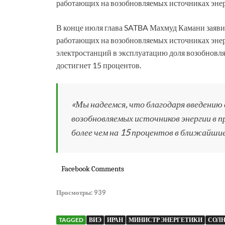
работающих на возобновляемых источниках энерг
В конце июля глава SATBA Махмуд Камани заявил,
работающих на возобновляемых источниках энер
электростанций в эксплуатацию доля возобновл
достигнет 15 процентов.
«Мы надеемся, что благодаря введению
возобновляемых источников энергии в п
более чем на 15 процентов в ближайшие 
Facebook Comments
Просмотры:
939
TAGGED
ВИЭ
ИРАН
МИНИСТР ЭНЕРГЕТИКИ
СОЛН