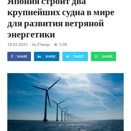
Япония строит два
крупнейших судна в мире
для развития ветряной
энергетики
18.02.2025
-
by
E²nergy
1.0K
SHARE
SHARE
TWEET
SHARE