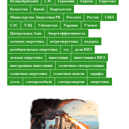
Великобритания
ГЭС
Германия
Европа
Евросоюз
Казахстан
Китай
Кыргызстан
Министерство Энергетики РК
Росатом
Россия
США
СЭС
ТЭЦ
Узбекистан
Украина
Ученые
Центральная Азия
Энергоэффективность
атомная энергетика
ветроэнергетика
водород
возобновляемая энергетика
газ
доля ВИЭ
зеленая энергетика
инвестиции
инвестиции в ВИЭ
иностранные инвестиции
солнечная электростанция
солнечная энергетика
солнечные панели
тарифы
уголь
электромобили
электроэнергия
энергетика