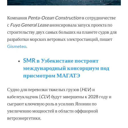
Компания
Penta-Ocean Construction
в сотрудничестве
с
Fuyo General Lease
анонсировала запуск проекта по
строительству двух самых больших на планете судов для
разработки морских ветровых электростанций, пишет
Gismeteo
.
SMR в Узбекистане построит
международный консорциум под
присмотром МАГАТЭ
Судно для перевозки тяжелых грузов (
HLV
) и
кабелеукладчик (
CLV
) будут завершены к 2028 году и
сыграют ключевую роль в усилиях Японии по
увеличению мощностей в области оффшорной
ветроэнергетики.