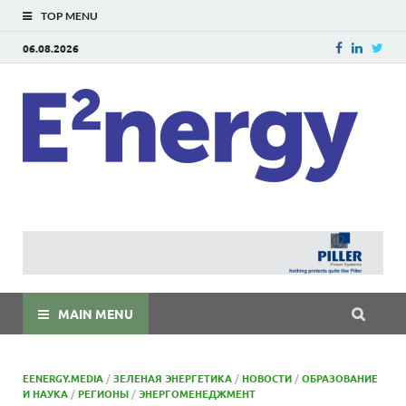
TOP MENU
06.08.2026
E
E²ner
энерг
Евраз
мира
MAIN MENU
EENERGY.MEDIA
/
ЗЕЛЕНАЯ ЭНЕРГЕТИКА
/
НОВОСТИ
/
ОБРАЗОВАНИЕ
И НАУКА
/
РЕГИОНЫ
/
ЭНЕРГОМЕНЕДЖМЕНТ