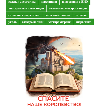
зеленая энергетика
инвестиции
инвестиции в ВИЭ
иностранные инвестиции
солнечная электростанция
солнечная энергетика
солнечные панели
тарифы
уголь
электромобили
электроэнергия
энергетика