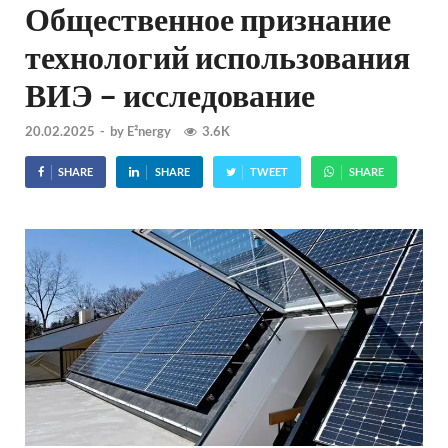
Общественное признание
технологий использования
ВИЭ – исследование
20.02.2025
-
by
E²nergy
3.6K
SHARE
SHARE
TWEET
SHARE