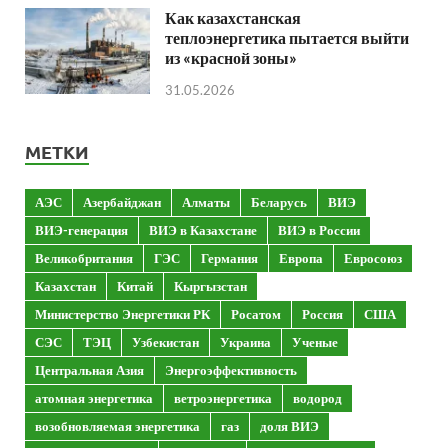
Как казахстанская
теплоэнергетика пытается выйти
из «красной зоны»
31.05.2026
МЕТКИ
АЭС
Азербайджан
Алматы
Беларусь
ВИЭ
ВИЭ-генерация
ВИЭ в Казахстане
ВИЭ в России
Великобритания
ГЭС
Германия
Европа
Евросоюз
Казахстан
Китай
Кыргызстан
Министерство Энергетики РК
Росатом
Россия
США
СЭС
ТЭЦ
Узбекистан
Украина
Ученые
Центральная Азия
Энергоэффективность
атомная энергетика
ветроэнергетика
водород
возобновляемая энергетика
газ
доля ВИЭ