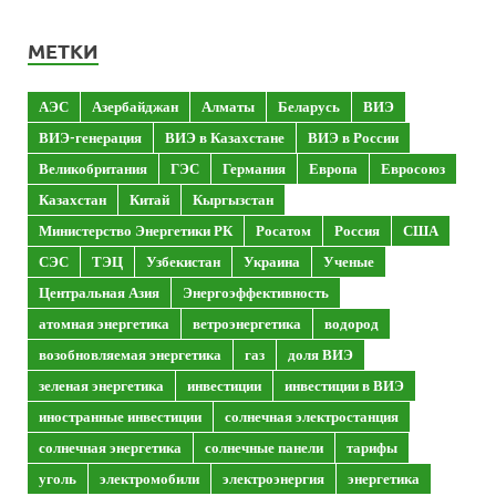
МЕТКИ
АЭС
Азербайджан
Алматы
Беларусь
ВИЭ
ВИЭ-генерация
ВИЭ в Казахстане
ВИЭ в России
Великобритания
ГЭС
Германия
Европа
Евросоюз
Казахстан
Китай
Кыргызстан
Министерство Энергетики РК
Росатом
Россия
США
СЭС
ТЭЦ
Узбекистан
Украина
Ученые
Центральная Азия
Энергоэффективность
атомная энергетика
ветроэнергетика
водород
возобновляемая энергетика
газ
доля ВИЭ
зеленая энергетика
инвестиции
инвестиции в ВИЭ
иностранные инвестиции
солнечная электростанция
солнечная энергетика
солнечные панели
тарифы
уголь
электромобили
электроэнергия
энергетика