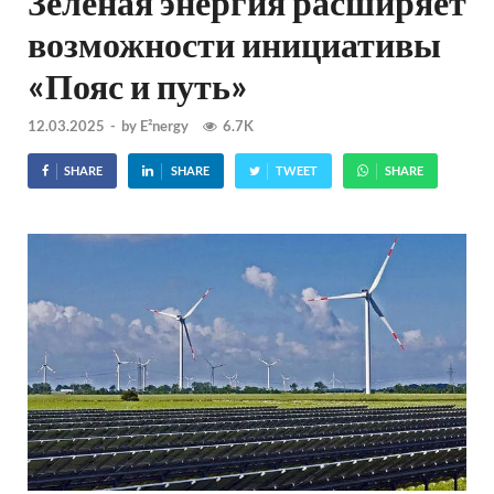
Зеленая энергия расширяет
возможности инициативы
«Пояс и путь»
12.03.2025
-
by
E²nergy
6.7K
SHARE
SHARE
TWEET
SHARE