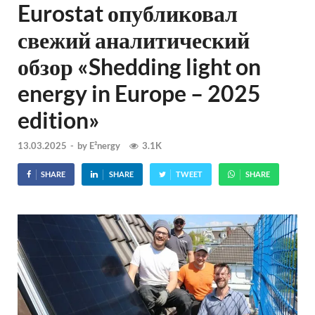
Eurostat опубликовал
свежий аналитический
обзор «Shedding light on
energy in Europe – 2025
edition»
13.03.2025
-
by
E²nergy
3.1K
SHARE
SHARE
TWEET
SHARE