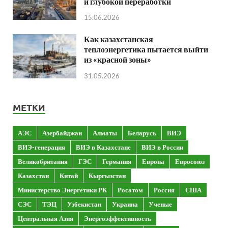
и глубокой переработки
15.06.2026
Как казахстанская
теплоэнергетика пытается выйти
из «красной зоны»
31.05.2026
МЕТКИ
АЭС
Азербайджан
Алматы
Беларусь
ВИЭ
ВИЭ-генерация
ВИЭ в Казахстане
ВИЭ в России
Великобритания
ГЭС
Германия
Европа
Евросоюз
Казахстан
Китай
Кыргызстан
Министерство Энергетики РК
Росатом
Россия
США
СЭС
ТЭЦ
Узбекистан
Украина
Ученые
Центральная Азия
Энергоэффективность