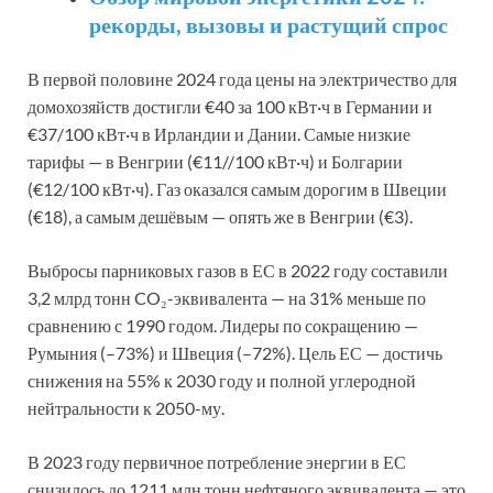
рекорды, вызовы и растущий спрос
В первой половине 2024 года цены на электричество для
домохозяйств достигли €40 за 100 кВт·ч в Германии и
€37/100 кВт·ч в Ирландии и Дании. Самые низкие
тарифы — в Венгрии (€11//100 кВт·ч) и Болгарии
(€12/100 кВт·ч). Газ оказался самым дорогим в Швеции
(€18), а самым дешёвым — опять же в Венгрии (€3).
Выбросы парниковых газов в ЕС в 2022 году составили
3,2 млрд тонн CO₂-эквивалента — на 31% меньше по
сравнению с 1990 годом. Лидеры по сокращению —
Румыния (–73%) и Швеция (–72%). Цель ЕС — достичь
снижения на 55% к 2030 году и полной углеродной
нейтральности к 2050-му.
В 2023 году первичное потребление энергии в ЕС
снизилось до 1211 млн тонн нефтяного эквивалента — это