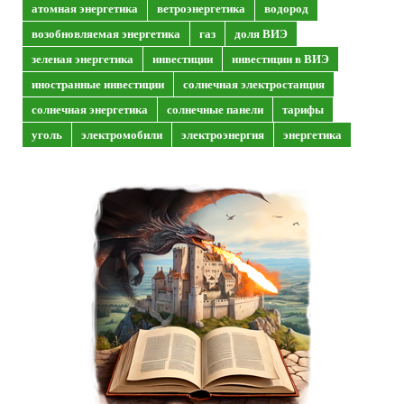
атомная энергетика
ветроэнергетика
водород
возобновляемая энергетика
газ
доля ВИЭ
зеленая энергетика
инвестиции
инвестиции в ВИЭ
иностранные инвестиции
солнечная электростанция
солнечная энергетика
солнечные панели
тарифы
уголь
электромобили
электроэнергия
энергетика