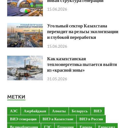
новая структура генерации
15.06.2026
Угольный сектор Казахстана
переходит на рельсы экологизации
и глубокой переработки
15.06.2026
Как казахстанская
теплоэнергетика пытается выйти
из «красной зоны»
31.05.2026
МЕТКИ
АЭС
Азербайджан
Алматы
Беларусь
ВИЭ
ВИЭ-генерация
ВИЭ в Казахстане
ВИЭ в России
Великобритания
ГЭС
Германия
Европа
Евросоюз