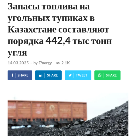
Запасы топлива на
угольных тупиках в
Казахстане составляют
порядка 442,4 тыс тонн
угля
14.03.2025
-
by
E²nergy
2.1K
SHARE
SHARE
TWEET
SHARE