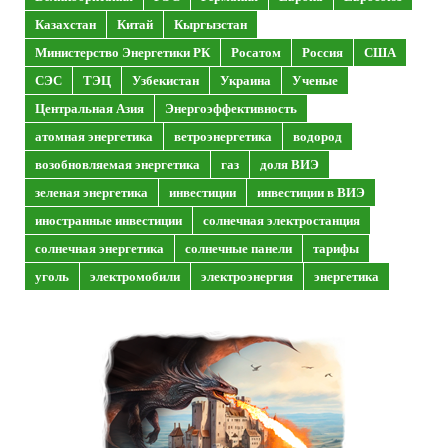
Казахстан
Китай
Кыргызстан
Министерство Энергетики РК
Росатом
Россия
США
СЭС
ТЭЦ
Узбекистан
Украина
Ученые
Центральная Азия
Энергоэффективность
атомная энергетика
ветроэнергетика
водород
возобновляемая энергетика
газ
доля ВИЭ
зеленая энергетика
инвестиции
инвестиции в ВИЭ
иностранные инвестиции
солнечная электростанция
солнечная энергетика
солнечные панели
тарифы
уголь
электромобили
электроэнергия
энергетика