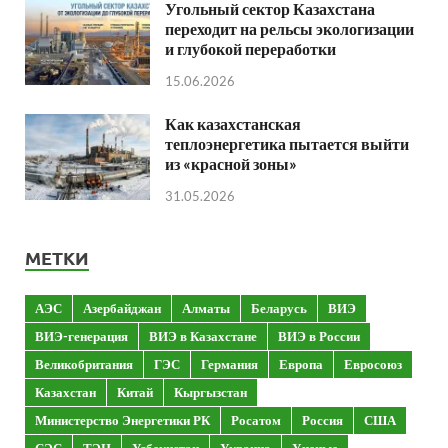
Угольный сектор Казахстана
переходит на рельсы экологизации
и глубокой переработки
15.06.2026
Как казахстанская
теплоэнергетика пытается выйти
из «красной зоны»
31.05.2026
МЕТКИ
АЭС
Азербайджан
Алматы
Беларусь
ВИЭ
ВИЭ-генерация
ВИЭ в Казахстане
ВИЭ в России
Великобритания
ГЭС
Германия
Европа
Евросоюз
Казахстан
Китай
Кыргызстан
Министерство Энергетики РК
Росатом
Россия
США
СЭС
ТЭЦ
Узбекистан
Украина
Ученые