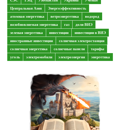
Центральная Азия
Энергоэффективность
атомная энергетика
ветроэнергетика
водород
возобновляемая энергетика
газ
доля ВИЭ
зеленая энергетика
инвестиции
инвестиции в ВИЭ
иностранные инвестиции
солнечная электростанция
солнечная энергетика
солнечные панели
тарифы
уголь
электромобили
электроэнергия
энергетика