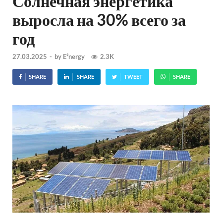
Солнечная энергетика
выросла на 30% всего за
год
27.03.2025
-
by
E²nergy
2.3K
SHARE
SHARE
TWEET
SHARE