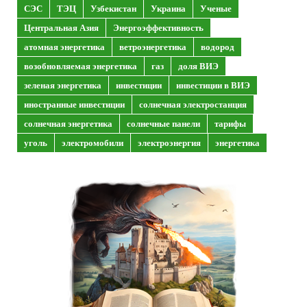
СЭС
ТЭЦ
Узбекистан
Украина
Ученые
Центральная Азия
Энергоэффективность
атомная энергетика
ветроэнергетика
водород
возобновляемая энергетика
газ
доля ВИЭ
зеленая энергетика
инвестиции
инвестиции в ВИЭ
иностранные инвестиции
солнечная электростанция
солнечная энергетика
солнечные панели
тарифы
уголь
электромобили
электроэнергия
энергетика