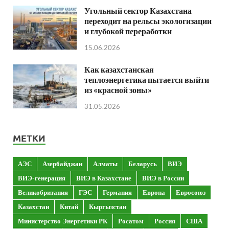
Угольный сектор Казахстана
переходит на рельсы экологизации
и глубокой переработки
15.06.2026
Как казахстанская
теплоэнергетика пытается выйти
из «красной зоны»
31.05.2026
МЕТКИ
АЭС
Азербайджан
Алматы
Беларусь
ВИЭ
ВИЭ-генерация
ВИЭ в Казахстане
ВИЭ в России
Великобритания
ГЭС
Германия
Европа
Евросоюз
Казахстан
Китай
Кыргызстан
Министерство Энергетики РК
Росатом
Россия
США