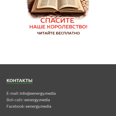
КОНТАКТЫ
E-mail:
info@eenergy.media
Веб-сайт:
eenergy.media
Facebook:
eenergy.media