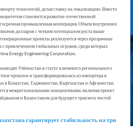
мпорту технологий, делая ставку на локализацию. Вместо
риоритетом становится развитие отечественной
лгосрочная промышленная кооперация. Объем внутренних
ллионов долларов с четким потенциалом роста выше
 генерационные проекты реализуются через прозрачные
 с привлечением глобальных игроков, среди которых
ina Energy Engineering Corporation.
выводят Узбекистан в статус ключевого регионального
итное прошлое и трансформировалась из импортера в
и в Казахстан, Таджикистан, Кыргызстан и Афганистан.
няется межрегиональными инициативами, включая проект
байджаном и Казахстаном для будущего транзита чистой
захстана гарантирует стабильность на три