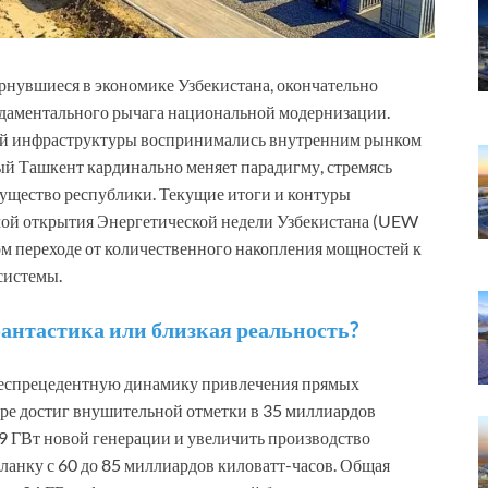
рнувшиеся в экономике Узбекистана, окончательно
ндаментального рычага национальной модернизации.
вой инфраструктуры воспринимались внутренним рынком
ый Ташкент кардинально меняет парадигму, стремясь
ущество республики. Текущие итоги и контуры
мой открытия Энергетической недели Узбекистана (UEW
ком переходе от количественного накопления мощностей к
системы.
антастика или близкая реальность?
 беспрецедентную динамику привлечения прямых
оре достиг внушительной отметки в 35 миллиардов
 9 ГВт новой генерации и увеличить производство
планку с 60 до 85 миллиардов киловатт-часов. Общая