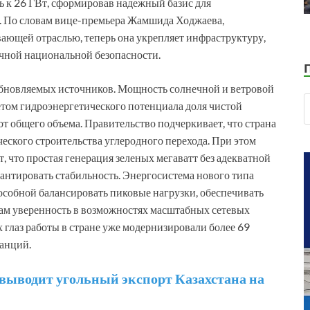
 к 26 ГВт, сформировав надежный базис для
. По словам вице-премьера Жамшида Ходжаева,
вающей отраслью, теперь она укрепляет инфраструктуру,
очной национальной безопасности.
обновляемых источников. Мощность солнечной и ветровой
четом гидроэнергетического потенциала доля чистой
от общего объема. Правительство подчеркивает, что страна
еского строительства углеродного перехода. При этом
, что простая генерация зеленых мегаватт без адекватной
антировать стабильность. Энергосистема нового типа
особной балансировать пиковые нагрузки, обеспечивать
рам уверенность в возможностях масштабных сетевых
 глаз работы в стране уже модернизировали более 69
танций.
 выводит угольный экспорт Казахстана на