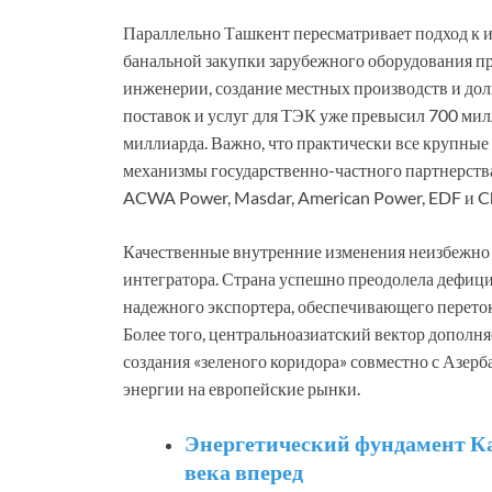
Параллельно Ташкент пересматривает подход к и
банальной закупки зарубежного оборудования п
инженерии, создание местных производств и до
поставок и услуг для ТЭК уже превысил 700 ми
миллиарда. Важно, что практически все крупные
механизмы государственно-частного партнерства
ACWA Power, Masdar, American Power, EDF и Ch
Качественные внутренние изменения неизбежно 
интегратора. Страна успешно преодолела дефиц
надежного экспортера, обеспечивающего переток
Более того, центральноазиатский вектор допол
создания «зеленого коридора» совместно с Азер
энергии на европейские рынки.
Энергетический фундамент Ка
века вперед