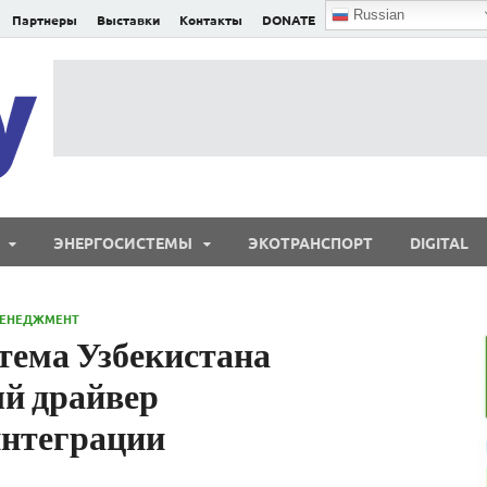
Russian
Партнеры
Выставки
Контакты
DONATE
E²nergy
E²nergy — энергетика Евразии и мира
ЭНЕРГОСИСТЕМЫ
ЭКОТРАНСПОРТ
DIGITAL
МЕНЕДЖМЕНТ
тема Узбекистана
ый драйвер
интеграции