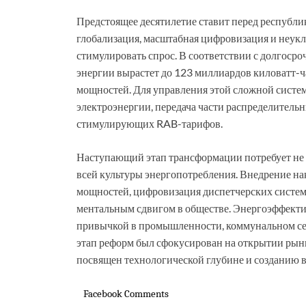
Предстоящее десятилетие ставит перед республ
глобализация, масштабная цифровизация и неук
стимулировать спрос. В соответствии с долгосро
энергии вырастет до 123 миллиардов киловатт-ч
мощностей. Для управления этой сложной систе
электроэнергии, передача части распределитель
стимулирующих RAB-тарифов.
Наступающий этап трансформации потребует не п
всей культуры энергопотребления. Внедрение н
мощностей, цифровизация диспетчерских систем
ментальным сдвигом в обществе. Энергоэффекти
привычкой в промышленности, коммунальном сек
этап реформ был сфокусирован на открытии рынк
посвящен технологической глубине и созданию 
Facebook Comments