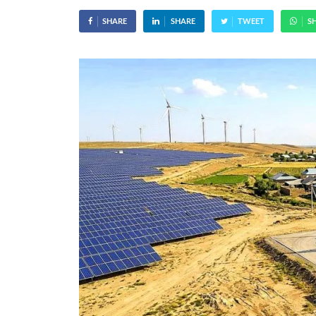
SHARE
SHARE
TWEET
S