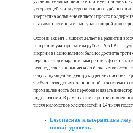
установленная мощность вплотную приблизилась
ускоряющейся индустриализации и урбанизации
энергетика больше не является просто поддержи
связывает регионы и выступает опорой долгоср
Особый акцент Ташкент делает на развитии воз
генерации уже превысила рубеж в 5,5 ГВт, а с у
энергии в национальном балансе достигла трети 
перешла от декларации намерений к фазе практич
руководство экономического блока четко осознает
сопутствующей инфраструктуры не способна гар
требует возведения полноценной экосистемы, сп
промышленность без перебоев и давать инвесто
подключений. В рамках этой скрытой от внешних
тысяч километров электросетей и 14 тысяч подс
Безопасная альтернатива газу
новый уровень