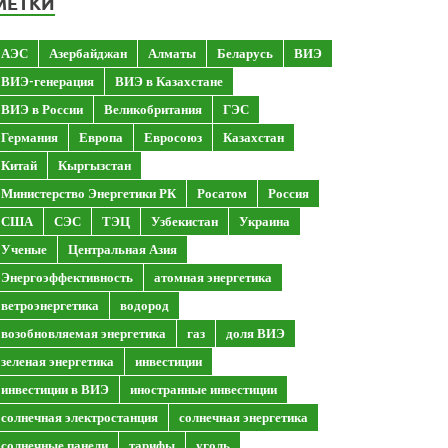
МЕТКИ
АЭС
Азербайджан
Алматы
Беларусь
ВИЭ
ВИЭ-генерация
ВИЭ в Казахстане
ВИЭ в России
Великобритания
ГЭС
Германия
Европа
Евросоюз
Казахстан
Китай
Кыргызстан
Министерство Энергетики РК
Росатом
Россия
США
СЭС
ТЭЦ
Узбекистан
Украина
Ученые
Центральная Азия
Энергоэффективность
атомная энергетика
ветроэнергетика
водород
возобновляемая энергетика
газ
доля ВИЭ
зеленая энергетика
инвестиции
инвестиции в ВИЭ
иностранные инвестиции
солнечная электростанция
солнечная энергетика
солнечные панели
тарифы
уголь