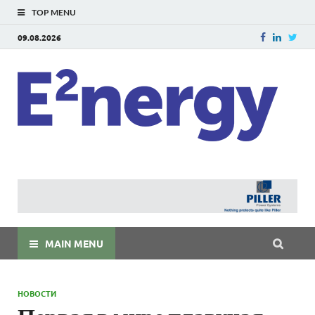
TOP MENU
09.08.2026
E
E²ner
энерг
Евраз
мира
MAIN MENU
НОВОСТИ