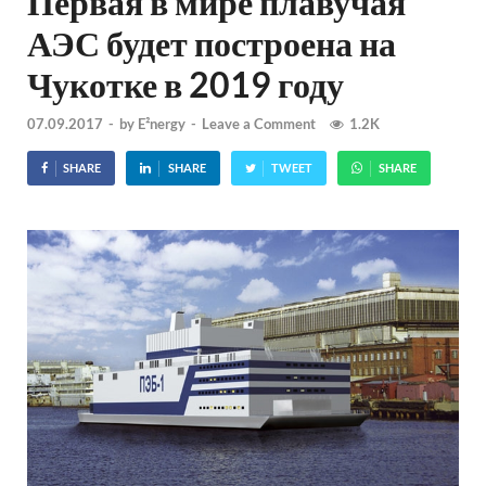
Первая в мире плавучая
АЭС будет построена на
Чукотке в 2019 году
07.09.2017
-
by
E²nergy
-
Leave a Comment
1.2K
SHARE
SHARE
TWEET
SHARE