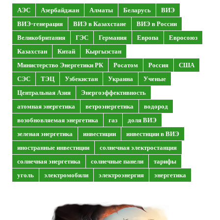
АЭС
Азербайджан
Алматы
Беларусь
ВИЭ
ВИЭ-генерация
ВИЭ в Казахстане
ВИЭ в России
Великобритания
ГЭС
Германия
Европа
Евросоюз
Казахстан
Китай
Кыргызстан
Министерство Энергетики РК
Росатом
Россия
США
СЭС
ТЭЦ
Узбекистан
Украина
Ученые
Центральная Азия
Энергоэффективность
атомная энергетика
ветроэнергетика
водород
возобновляемая энергетика
газ
доля ВИЭ
зеленая энергетика
инвестиции
инвестиции в ВИЭ
иностранные инвестиции
солнечная электростанция
солнечная энергетика
солнечные панели
тарифы
уголь
электромобили
электроэнергия
энергетика