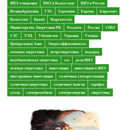
ВИЭ-генерация
ВИЭ в Казахстане
ВИЭ в России
Великобритания
ГЭС
Германия
Европа
Евросоюз
Казахстан
Китай
Кыргызстан
Министерство Энергетики РК
Росатом
Россия
США
СЭС
ТЭЦ
Узбекистан
Украина
Ученые
Центральная Азия
Энергоэффективность
атомная энергетика
ветроэнергетика
водород
возобновляемая энергетика
газ
доля ВИЭ
зеленая энергетика
инвестиции
инвестиции в ВИЭ
иностранные инвестиции
солнечная электростанция
солнечная энергетика
солнечные панели
тарифы
уголь
электромобили
электроэнергия
энергетика