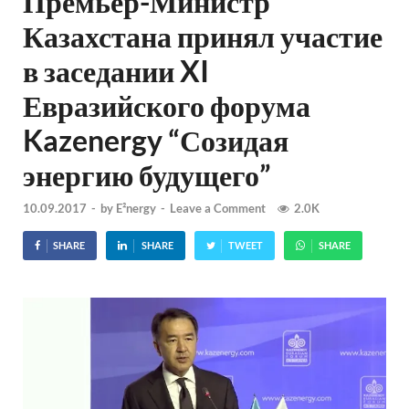
Премьер-Министр
Казахстана принял участие
в заседании XI
Евразийского форума
Kazenergy “Созидая
энергию будущего”
10.09.2017
-
by
E²nergy
-
Leave a Comment
2.0K
SHARE
SHARE
TWEET
SHARE