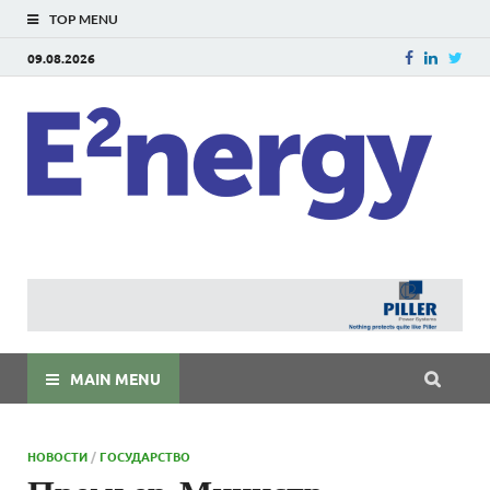
TOP MENU
09.08.2026
E
E²ner
энерг
Евраз
мира
MAIN MENU
НОВОСТИ
/
ГОСУДАРСТВО