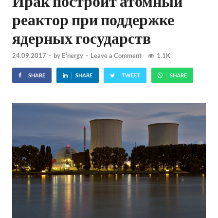
Ирак построит атомный
реактор при поддержке
ядерных государств
24.09.2017
-
by
E²nergy
-
Leave a Comment
1.1K
SHARE
SHARE
TWEET
SHARE