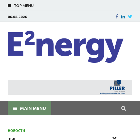
TOP MENU
06.08.2026
E
E²ner
энерг
Евраз
мира
MAIN MENU
НОВОСТИ