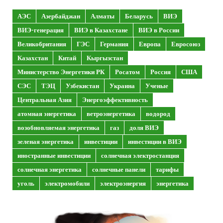
АЭС
Азербайджан
Алматы
Беларусь
ВИЭ
ВИЭ-генерация
ВИЭ в Казахстане
ВИЭ в России
Великобритания
ГЭС
Германия
Европа
Евросоюз
Казахстан
Китай
Кыргызстан
Министерство Энергетики РК
Росатом
Россия
США
СЭС
ТЭЦ
Узбекистан
Украина
Ученые
Центральная Азия
Энергоэффективность
атомная энергетика
ветроэнергетика
водород
возобновляемая энергетика
газ
доля ВИЭ
зеленая энергетика
инвестиции
инвестиции в ВИЭ
иностранные инвестиции
солнечная электростанция
солнечная энергетика
солнечные панели
тарифы
уголь
электромобили
электроэнергия
энергетика