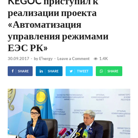
KEGOC приступил к
реализации проекта
«Автоматизация
управления режимами
ЕЭС РК»
30.09.2017
-
by
E²nergy
-
Leave a Comment
1.4K
SHARE
SHARE
TWEET
SHARE