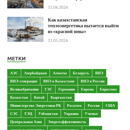
15.06.2026
Как казахстанская
теплоэнергетика пытается выйти
из «красной зоны»
31.05.2026
МЕТКИ
АЭС
Азербайджан
Алматы
Беларусь
ВИЭ
ВИЭ-генерация
ВИЭ в Казахстане
ВИЭ в России
Великобритания
ГЭС
Германия
Европа
Евросоюз
Казахстан
Китай
Кыргызстан
Министерство Энергетики РК
Росатом
Россия
США
СЭС
ТЭЦ
Узбекистан
Украина
Ученые
Центральная Азия
Энергоэффективность
атомная энергетика
ветроэнергетика
водород