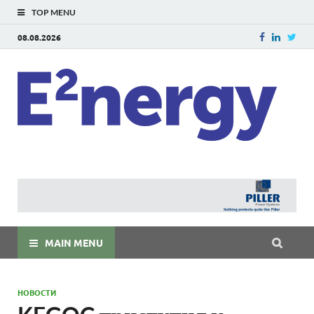
TOP MENU
08.08.2026
E
E²ner
энерг
Евраз
мира
MAIN MENU
НОВОСТИ