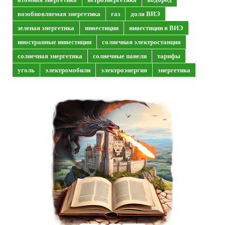
возобновляемая энергетика
газ
доля ВИЭ
зеленая энергетика
инвестиции
инвестиции в ВИЭ
иностранные инвестиции
солнечная электростанция
солнечная энергетика
солнечные панели
тарифы
уголь
электромобили
электроэнергия
энергетика