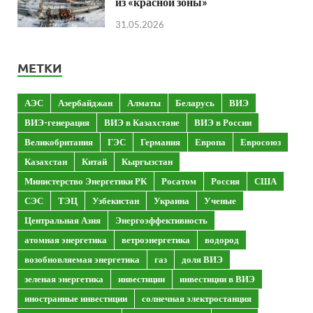
из «красной зоны»
31.05.2026
МЕТКИ
АЭС
Азербайджан
Алматы
Беларусь
ВИЭ
ВИЭ-генерация
ВИЭ в Казахстане
ВИЭ в России
Великобритания
ГЭС
Германия
Европа
Евросоюз
Казахстан
Китай
Кыргызстан
Министерство Энергетики РК
Росатом
Россия
США
СЭС
ТЭЦ
Узбекистан
Украина
Ученые
Центральная Азия
Энергоэффективность
атомная энергетика
ветроэнергетика
водород
возобновляемая энергетика
газ
доля ВИЭ
зеленая энергетика
инвестиции
инвестиции в ВИЭ
иностранные инвестиции
солнечная электростанция