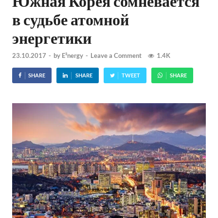
Южная Корея сомневается
в судьбе атомной
энергетики
23.10.2017
-
by
E²nergy
-
Leave a Comment
1.4K
SHARE
SHARE
TWEET
SHARE