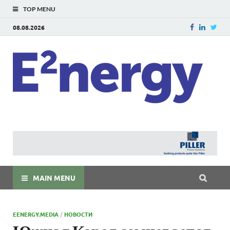
TOP MENU
08.08.2026
E
E²ner
энерг
Евраз
мира
MAIN MENU
EENERGY.MEDIA
/
НОВОСТИ