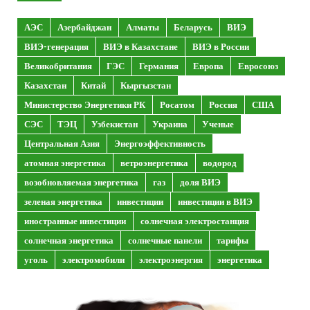
АЭС
Азербайджан
Алматы
Беларусь
ВИЭ
ВИЭ-генерация
ВИЭ в Казахстане
ВИЭ в России
Великобритания
ГЭС
Германия
Европа
Евросоюз
Казахстан
Китай
Кыргызстан
Министерство Энергетики РК
Росатом
Россия
США
СЭС
ТЭЦ
Узбекистан
Украина
Ученые
Центральная Азия
Энергоэффективность
атомная энергетика
ветроэнергетика
водород
возобновляемая энергетика
газ
доля ВИЭ
зеленая энергетика
инвестиции
инвестиции в ВИЭ
иностранные инвестиции
солнечная электростанция
солнечная энергетика
солнечные панели
тарифы
уголь
электромобили
электроэнергия
энергетика