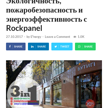
Экологичность,
пожаробезопасность и
энергоэффективность с
Rockpanel
27.10.2017
-
by
E²nergy
-
Leave a Comment
1.0K
SHARE
SHARE
TWEET
SHARE