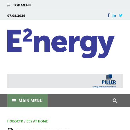
TOP MENU
07.08.2026
E
E²ner
энерг
Евраз
мира
MAIN MENU
НОВОСТИ
/
EES AT HOME