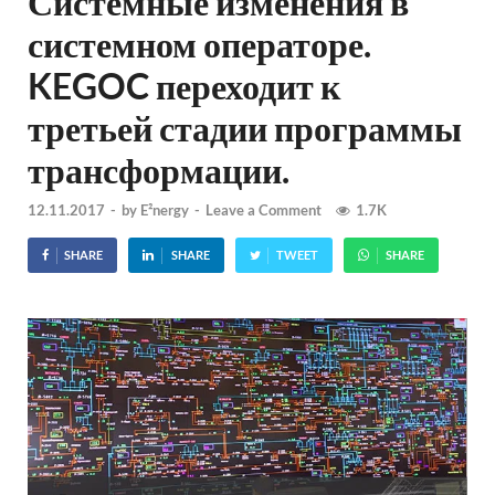
Системные изменения в
системном операторе.
KEGOC переходит к
третьей стадии программы
трансформации.
12.11.2017
-
by
E²nergy
-
Leave a Comment
1.7K
SHARE
SHARE
TWEET
SHARE