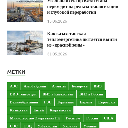
Угольный сектор Казахстана
переходит на рельсы экологизации
и глубокой переработки
15.06.2026
Как казахстанская
теплоэнергетика пытается выйти
из «красной зоны»
31.05.2026
МЕТКИ
АЭС
Азербайджан
Алматы
Беларусь
ВИЭ
ВИЭ-генерация
ВИЭ в Казахстане
ВИЭ в России
Великобритания
ГЭС
Германия
Европа
Евросоюз
Казахстан
Китай
Кыргызстан
Министерство Энергетики РК
Росатом
Россия
США
СЭС
ТЭЦ
Узбекистан
Украина
Ученые