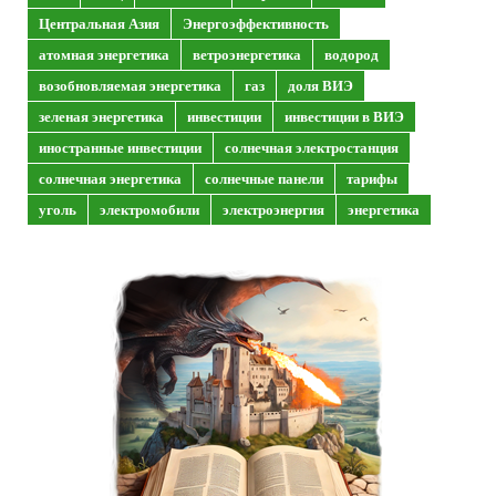
Центральная Азия
Энергоэффективность
атомная энергетика
ветроэнергетика
водород
возобновляемая энергетика
газ
доля ВИЭ
зеленая энергетика
инвестиции
инвестиции в ВИЭ
иностранные инвестиции
солнечная электростанция
солнечная энергетика
солнечные панели
тарифы
уголь
электромобили
электроэнергия
энергетика