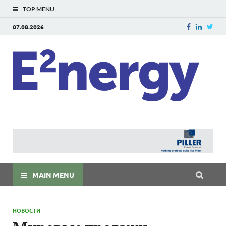
TOP MENU
07.08.2026
E
E²ner
энерг
Евраз
мира
MAIN MENU
НОВОСТИ