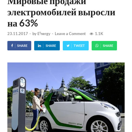
Мировые продажи
электромобилей выросли
на 63%
23.11.2017
-
by
E²nergy
-
Leave a Comment
1.1K
SHARE
SHARE
TWEET
SHARE