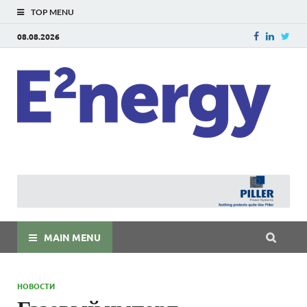
TOP MENU
08.08.2026
E
E²ner
энерг
Евраз
мира
MAIN MENU
НОВОСТИ