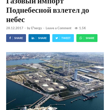
Газовый импорт
Поднебесной взлетел до
небес
28.12.2017
-
by
E²nergy
-
Leave a Comment
1.5K
SHARE
SHARE
TWEET
SHARE