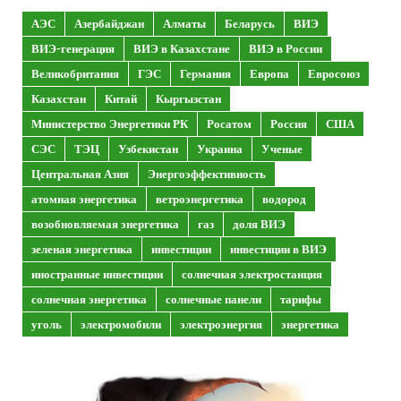
АЭС
Азербайджан
Алматы
Беларусь
ВИЭ
ВИЭ-генерация
ВИЭ в Казахстане
ВИЭ в России
Великобритания
ГЭС
Германия
Европа
Евросоюз
Казахстан
Китай
Кыргызстан
Министерство Энергетики РК
Росатом
Россия
США
СЭС
ТЭЦ
Узбекистан
Украина
Ученые
Центральная Азия
Энергоэффективность
атомная энергетика
ветроэнергетика
водород
возобновляемая энергетика
газ
доля ВИЭ
зеленая энергетика
инвестиции
инвестиции в ВИЭ
иностранные инвестиции
солнечная электростанция
солнечная энергетика
солнечные панели
тарифы
уголь
электромобили
электроэнергия
энергетика