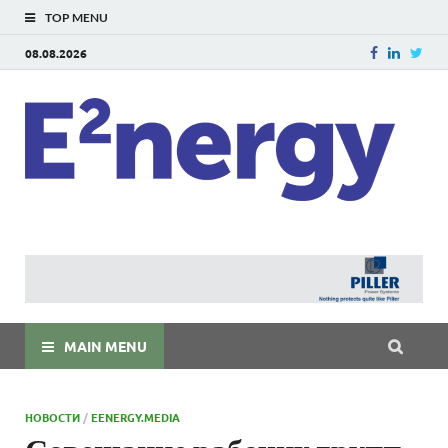
TOP MENU
08.08.2026
E
E²ner
энерг
Евраз
мира
MAIN MENU
НОВОСТИ
/
EENERGY.MEDIA