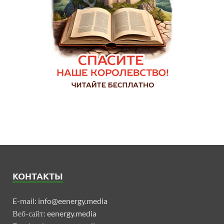
КОНТАКТЫ
E-mail:
info@eenergy.media
Веб-сайт:
eenergy.media