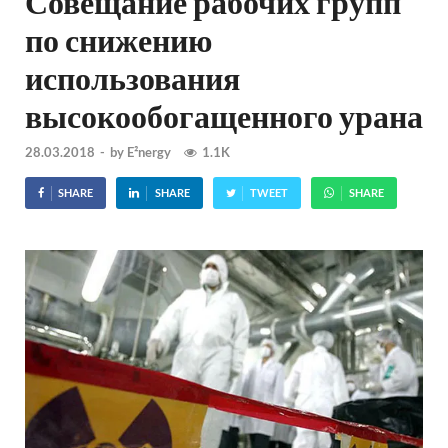
Совещание рабочих групп
по снижению
использования
высокообогащенного урана
28.03.2018
-
by
E²nergy
1.1K
SHARE
SHARE
TWEET
SHARE