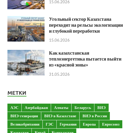
15.06.2026
Угольный сектор Казахстана
переходит на рельсы экологизации
и глубокой переработки
15.06.2026
Как казахстанская
теплоэнергетика пытается выйти
из «красной зоны»
31.05.2026
МЕТКИ
АЭС
Азербайджан
Алматы
Беларусь
ВИЭ
ВИЭ-генерация
ВИЭ в Казахстане
ВИЭ в России
Великобритания
ГЭС
Германия
Европа
Евросоюз
Казахстан
Китай
Кыргызстан