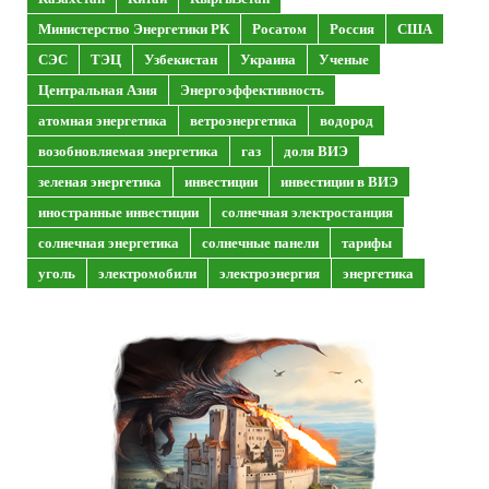
Министерство Энергетики РК
Росатом
Россия
США
СЭС
ТЭЦ
Узбекистан
Украина
Ученые
Центральная Азия
Энергоэффективность
атомная энергетика
ветроэнергетика
водород
возобновляемая энергетика
газ
доля ВИЭ
зеленая энергетика
инвестиции
инвестиции в ВИЭ
иностранные инвестиции
солнечная электростанция
солнечная энергетика
солнечные панели
тарифы
уголь
электромобили
электроэнергия
энергетика