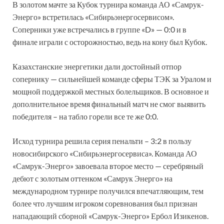
В золотом мачте за Кубок турнира команда АО «Самрук-
Энерго» встретилась «Сибирьэнергосервисом».
Соперники уже встречались в группе «D» — 0:0 и в
финале играли с осторожностью, ведь на кону был Кубок.
Казахстанские энергетики дали достойный отпор
сопернику — сильнейшей команде сферы ТЭК за Уралом и
мощной поддержкой местных болельщиков. В основное и
дополнительное время финальный матч не смог выявить
победителя – на табло горели все те же 0:0.
Исход турнира решила серия пенальти – 3:2 в пользу
новосибирского «Сибирьэнергосервиса». Команда АО
«Самрук-Энерго» завоевала второе место — серебряный
дебют с золотым оттенком «Самрук Энерго» на
международном турнире получился впечатляющим, тем
более что лучшим игроком соревнования был признан
нападающий сборной «Самрук-Энерго» Ербол Изикенов.