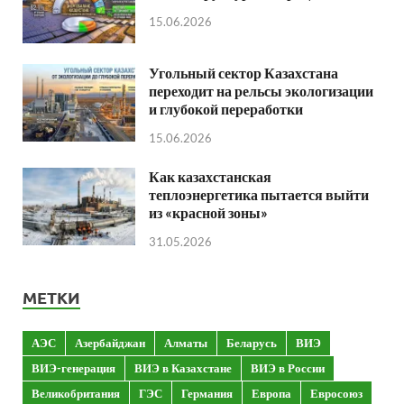
15.06.2026
Угольный сектор Казахстана
переходит на рельсы экологизации
и глубокой переработки
15.06.2026
Как казахстанская
теплоэнергетика пытается выйти
из «красной зоны»
31.05.2026
МЕТКИ
АЭС
Азербайджан
Алматы
Беларусь
ВИЭ
ВИЭ-генерация
ВИЭ в Казахстане
ВИЭ в России
Великобритания
ГЭС
Германия
Европа
Евросоюз