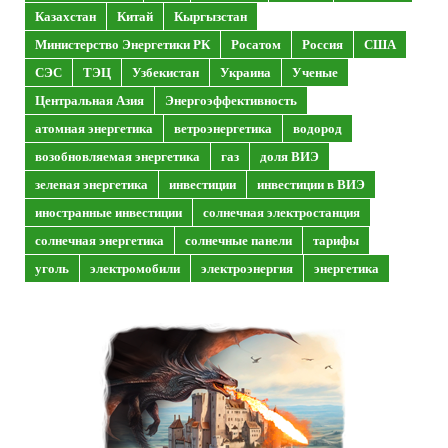
Казахстан
Китай
Кыргызстан
Министерство Энергетики РК
Росатом
Россия
США
СЭС
ТЭЦ
Узбекистан
Украина
Ученые
Центральная Азия
Энергоэффективность
атомная энергетика
ветроэнергетика
водород
возобновляемая энергетика
газ
доля ВИЭ
зеленая энергетика
инвестиции
инвестиции в ВИЭ
иностранные инвестиции
солнечная электростанция
солнечная энергетика
солнечные панели
тарифы
уголь
электромобили
электроэнергия
энергетика