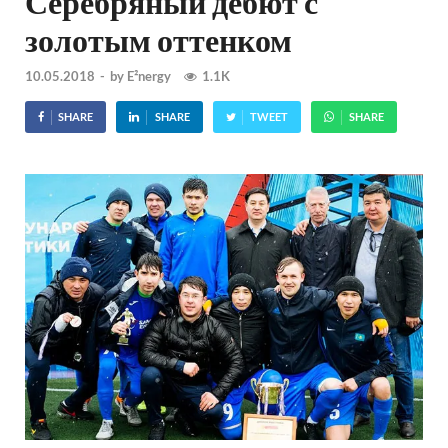
Серебряный дебют с
золотым оттенком
10.05.2018
-
by
E²nergy
1.1K
SHARE
SHARE
TWEET
SHARE