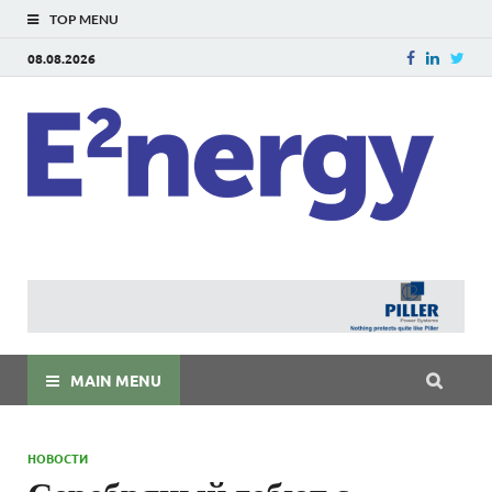
TOP MENU
08.08.2026
E
E²ner
энерг
Евраз
мира
MAIN MENU
НОВОСТИ