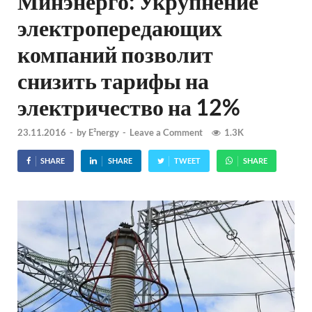
Минэнерго: Укрупнение
электропередающих
компаний позволит
снизить тарифы на
электричество на 12%
23.11.2016
-
by
E²nergy
-
Leave a Comment
1.3K
SHARE
SHARE
TWEET
SHARE