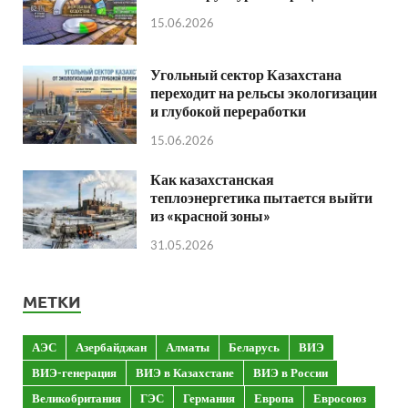
15.06.2026
Угольный сектор Казахстана
переходит на рельсы экологизации
и глубокой переработки
15.06.2026
Как казахстанская
теплоэнергетика пытается выйти
из «красной зоны»
31.05.2026
МЕТКИ
АЭС
Азербайджан
Алматы
Беларусь
ВИЭ
ВИЭ-генерация
ВИЭ в Казахстане
ВИЭ в России
Великобритания
ГЭС
Германия
Европа
Евросоюз