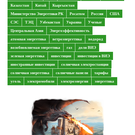
Казахстан
Китай
Кыргызстан
Министерство Энергетики РК
Росатом
Россия
США
СЭС
ТЭЦ
Узбекистан
Украина
Ученые
Центральная Азия
Энергоэффективность
атомная энергетика
ветроэнергетика
водород
возобновляемая энергетика
газ
доля ВИЭ
зеленая энергетика
инвестиции
инвестиции в ВИЭ
иностранные инвестиции
солнечная электростанция
солнечная энергетика
солнечные панели
тарифы
уголь
электромобили
электроэнергия
энергетика