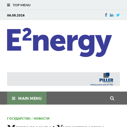
TOP MENU
06.08.2026
E
E²ner
энерг
Евраз
мира
MAIN MENU
ГОСУДАРСТВО
/
НОВОСТИ