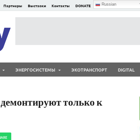
Russian
Партнеры
Выставки
Контакты
DONATE
E²nergy
E²nergy — энергетика Евразии и мира
ЭНЕРГОСИСТЕМЫ
ЭКОТРАНСПОРТ
DIGITAL
емонтируют только к
HARE