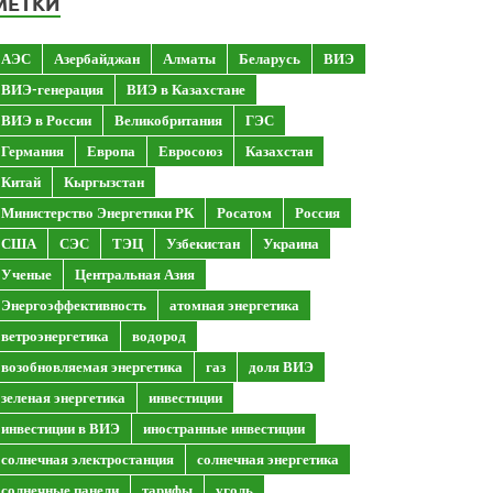
МЕТКИ
АЭС
Азербайджан
Алматы
Беларусь
ВИЭ
ВИЭ-генерация
ВИЭ в Казахстане
ВИЭ в России
Великобритания
ГЭС
Германия
Европа
Евросоюз
Казахстан
Китай
Кыргызстан
Министерство Энергетики РК
Росатом
Россия
США
СЭС
ТЭЦ
Узбекистан
Украина
Ученые
Центральная Азия
Энергоэффективность
атомная энергетика
ветроэнергетика
водород
возобновляемая энергетика
газ
доля ВИЭ
зеленая энергетика
инвестиции
инвестиции в ВИЭ
иностранные инвестиции
солнечная электростанция
солнечная энергетика
солнечные панели
тарифы
уголь