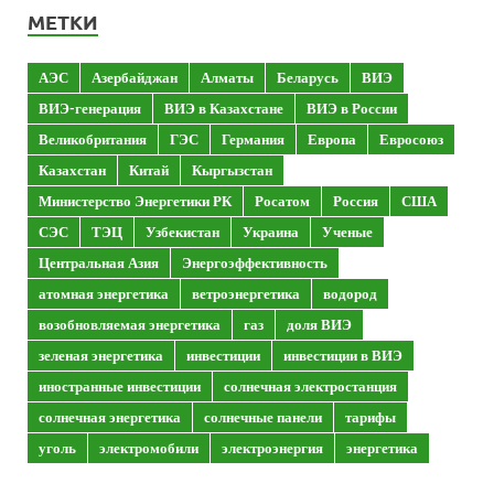
МЕТКИ
АЭС
Азербайджан
Алматы
Беларусь
ВИЭ
ВИЭ-генерация
ВИЭ в Казахстане
ВИЭ в России
Великобритания
ГЭС
Германия
Европа
Евросоюз
Казахстан
Китай
Кыргызстан
Министерство Энергетики РК
Росатом
Россия
США
СЭС
ТЭЦ
Узбекистан
Украина
Ученые
Центральная Азия
Энергоэффективность
атомная энергетика
ветроэнергетика
водород
возобновляемая энергетика
газ
доля ВИЭ
зеленая энергетика
инвестиции
инвестиции в ВИЭ
иностранные инвестиции
солнечная электростанция
солнечная энергетика
солнечные панели
тарифы
уголь
электромобили
электроэнергия
энергетика