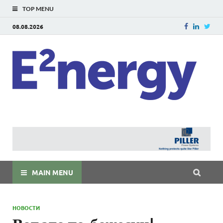
TOP MENU
08.08.2026
E
E²ner
энерг
Евраз
мира
MAIN MENU
НОВОСТИ