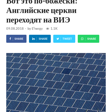
Вот это по-божески!
Английские церкви
переходят на ВИЭ
09.08.2018
-
by
E²nergy
1.1K
SHARE
SHARE
TWEET
SHARE