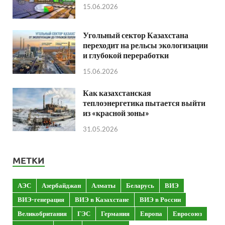
15.06.2026
Угольный сектор Казахстана
переходит на рельсы экологизации
и глубокой переработки
15.06.2026
Как казахстанская
теплоэнергетика пытается выйти
из «красной зоны»
31.05.2026
МЕТКИ
АЭС
Азербайджан
Алматы
Беларусь
ВИЭ
ВИЭ-генерация
ВИЭ в Казахстане
ВИЭ в России
Великобритания
ГЭС
Германия
Европа
Евросоюз