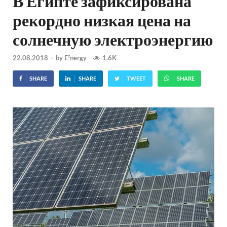
В Египте зафиксирована
рекордно низкая цена на
солнечную электроэнергию
22.08.2018
-
by
E²nergy
1.6K
SHARE
SHARE
TWEET
SHARE