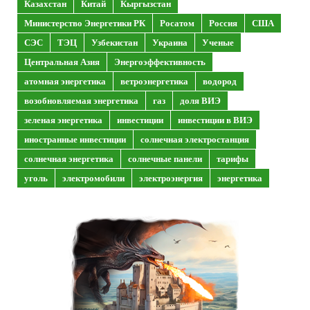
Казахстан
Китай
Кыргызстан
Министерство Энергетики РК
Росатом
Россия
США
СЭС
ТЭЦ
Узбекистан
Украина
Ученые
Центральная Азия
Энергоэффективность
атомная энергетика
ветроэнергетика
водород
возобновляемая энергетика
газ
доля ВИЭ
зеленая энергетика
инвестиции
инвестиции в ВИЭ
иностранные инвестиции
солнечная электростанция
солнечная энергетика
солнечные панели
тарифы
уголь
электромобили
электроэнергия
энергетика