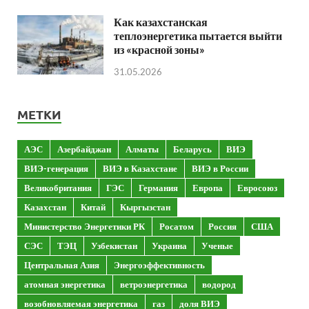
Как казахстанская
теплоэнергетика пытается выйти
из «красной зоны»
31.05.2026
МЕТКИ
АЭС
Азербайджан
Алматы
Беларусь
ВИЭ
ВИЭ-генерация
ВИЭ в Казахстане
ВИЭ в России
Великобритания
ГЭС
Германия
Европа
Евросоюз
Казахстан
Китай
Кыргызстан
Министерство Энергетики РК
Росатом
Россия
США
СЭС
ТЭЦ
Узбекистан
Украина
Ученые
Центральная Азия
Энергоэффективность
атомная энергетика
ветроэнергетика
водород
возобновляемая энергетика
газ
доля ВИЭ