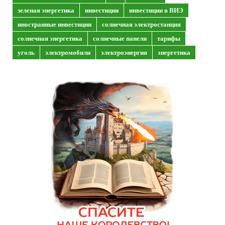
зеленая энергетика
инвестиции
инвестиции в ВИЭ
иностранные инвестиции
солнечная электростанция
солнечная энергетика
солнечные панели
тарифы
уголь
электромобили
электроэнергия
энергетика