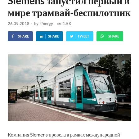
Siemens запустил первый в
мире трамвай-беспилотник
26.09.2018
-
by
E²nergy
1.5K
SHARE
SHARE
TWEET
SHARE
Компания Siemens провела в рамках международной