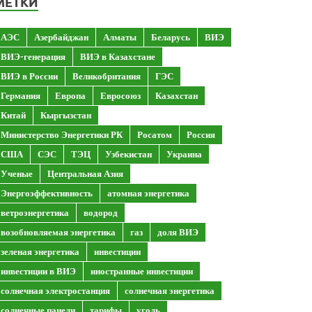
МЕТКИ
АЭС
Азербайджан
Алматы
Беларусь
ВИЭ
ВИЭ-генерация
ВИЭ в Казахстане
ВИЭ в России
Великобритания
ГЭС
Германия
Европа
Евросоюз
Казахстан
Китай
Кыргызстан
Министерство Энергетики РК
Росатом
Россия
США
СЭС
ТЭЦ
Узбекистан
Украина
Ученые
Центральная Азия
Энергоэффективность
атомная энергетика
ветроэнергетика
водород
возобновляемая энергетика
газ
доля ВИЭ
зеленая энергетика
инвестиции
инвестиции в ВИЭ
иностранные инвестиции
солнечная электростанция
солнечная энергетика
солнечные панели
тарифы
уголь