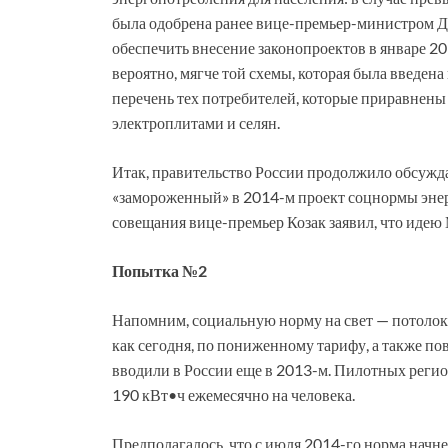
была одобрена ранее вице-премьер-министром 
обеспечить внесение законопроектов в январе 20
вероятно, мягче той схемы, которая была введена 
перечень тех потребителей, которые приравнены 
электроплитами и селян.
Итак, правительство России продолжило обсужд
«замороженный» в 2014-м проект соцнормы энер
совещания вице-премьер Козак заявил, что идею
Попытка №2
Напомним, социальную норму на свет — потолок
как сегодня, по пониженному тарифу, а также 
вводили в России еще в 2013-м. Пилотных регион
190 кВт•ч ежемесячно на человека.
Предполагалось, что с июля 2014-го норма начне