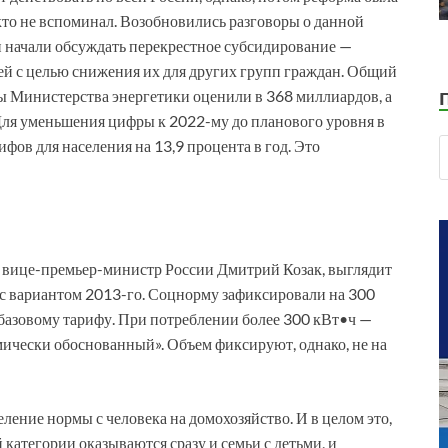
икто не вспоминал. Возобновились разговоры о данной
и начали обсуждать перекрестное субсидирование —
ей с целью снижения их для других групп граждан. Общий
ы Министерства энергетики оценили в 368 миллиардов, а
Для уменьшения цифры к 2022-му до планового уровня в
ов для населения на 13,9 процента в год. Это
е вице-премьер-министр России Дмитрий Козак, выглядит
е с вариантом 2013-го. Соцнорму зафиксировали на 300
о базовому тарифу. При потреблении более 300 кВт•ч —
чески обоснованный». Объем фиксируют, однако, не на
ление нормы с человека на домохозяйство. И в целом это,
й категории оказываются сразу и семьи с детьми, и