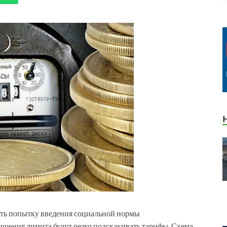
ять попытку введения социальной нормы
вышения лимита будут резко подскакивать тарифы. Схема