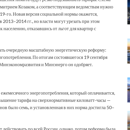
Дмитрием Козаком, а соответствующим ведомствам нужно
19-го. Новая версия социальной нормы окажется,
в 2013–2014 гг., но власти могут урезать при этом
к населению, отказавшись от льгот для квартир с
ать очередную масштабную энергетическую реформу:
гопотребления. По итогам состоявшегося 19 сентября
 Минэкономразвития и Минэнерго он одобряет.
 ежемесячного энергопотребления, который оплачивается,
повышение тарифа на сверхнормативные киловатт-часы —
ов было семь, и установленная в них норма достигла 50–
т действовать по всей России, однако, потом реформа была