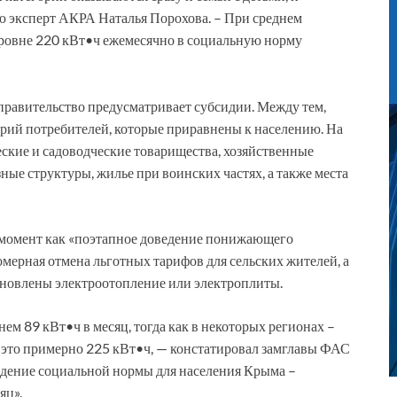
 эксперт АКРА Наталья Порохова. – При среднем
 уровне 220 кВт•ч ежемесячно в социальную норму
 правительство предусматривает субсидии. Между тем,
рий потребителей, которые приравнены к населению. На
еские и садоводческие товарищества, хозяйственные
зные структуры, жилье при воинских частях, а также места
й момент как «поэтапное доведение понижающего
омерная отмена льготных тарифов для сельских жителей, а
тановлены электроотопление или электроплиты.
ем 89 кВт•ч в месяц, тогда как в некоторых регионах –
, это примерно 225 кВт•ч, — констатировал замглавы ФАС
дение социальной нормы для населения Крыма –
яц».