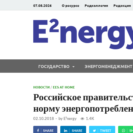
07.08.2026
О ресурсе
Редколлегия
Редакция
ГОСУДАРСТВО
ЭНЕРГОМЕНЕДЖМЕНТ
НОВОСТИ
/
EES AT HOME
Российское правительс
норму энергопотребле
02.10.2018
-
by
E²nergy
1.4K
SHARE
SHARE
TWEET
S