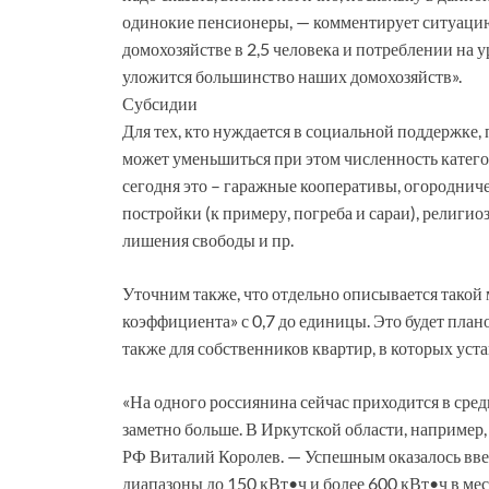
одинокие пенсионеры, — комментирует ситуацию
домохозяйстве в 2,5 человека и потреблении на
уложится большинство наших домохозяйств».
Субсидии
Для тех, кто нуждается в социальной поддержке,
может уменьшиться при этом численность катего
сегодня это – гаражные кооперативы, огороднич
постройки (к примеру, погреба и сараи), религио
лишения свободы и пр.
Уточним также, что отдельно описывается тако
коэффициента» с 0,7 до единицы. Это будет план
также для собственников квартир, в которых ус
«На одного россиянина сейчас приходится в средн
заметно больше. В Иркутской области, например
РФ Виталий Королев. — Успешным оказалось вве
диапазоны до 150 кВт•ч и более 600 кВт•ч в мес