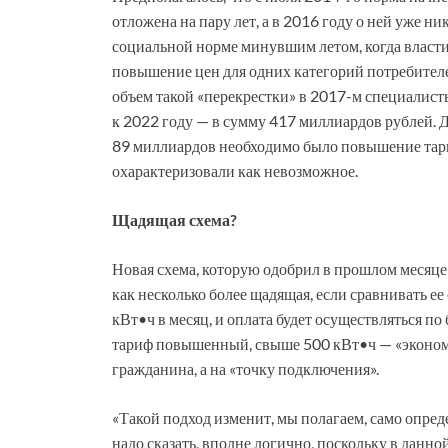
отложена на пару лет, а в 2016 году о ней уже н
социальной норме минувшим летом, когда власт
повышение цен для одних категорий потребител
объем такой «перекрестки» в 2017-м специалист
к 2022 году — в сумму 417 миллиардов рублей. 
89 миллиардов необходимо было повышение тариф
охарактеризовали как невозможное.
Щадящая схема?
Новая схема, которую одобрил в прошлом месяц
как несколько более щадящая, если сравнивать е
кВт•ч в месяц, и оплата будет осуществляться п
тариф повышенный, свыше 500 кВт•ч — «экономи
гражданина, а на «точку подключения».
«Такой подход изменит, мы полагаем, само опреде
надо сказать, вполне логично, поскольку в данно