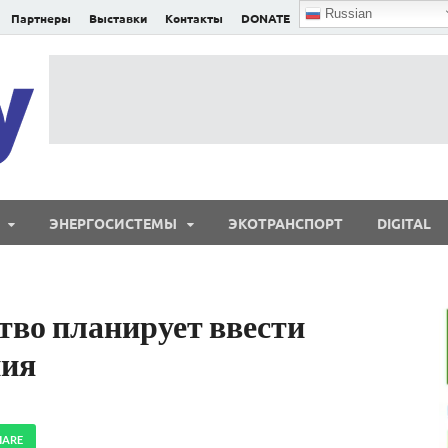
Russian
Партнеры
Выставки
Контакты
DONATE
E²nergy
E²nergy — энергетика Евразии и мира
ЭНЕРГОСИСТЕМЫ
ЭКОТРАНСПОРТ
DIGITAL
тво планирует ввести
ния
HARE