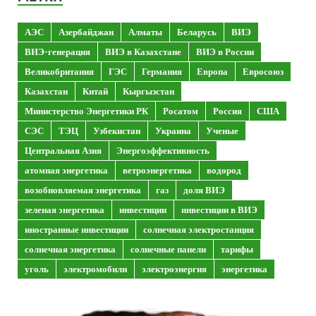
АЭС
Азербайджан
Алматы
Беларусь
ВИЭ
ВИЭ-генерация
ВИЭ в Казахстане
ВИЭ в России
Великобритания
ГЭС
Германия
Европа
Евросоюз
Казахстан
Китай
Кыргызстан
Министерство Энергетики РК
Росатом
Россия
США
СЭС
ТЭЦ
Узбекистан
Украина
Ученые
Центральная Азия
Энергоэффективность
атомная энергетика
ветроэнергетика
водород
возобновляемая энергетика
газ
доля ВИЭ
зеленая энергетика
инвестиции
инвестиции в ВИЭ
иностранные инвестиции
солнечная электростанция
солнечная энергетика
солнечные панели
тарифы
уголь
электромобили
электроэнергия
энергетика