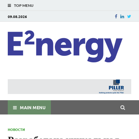
TOP MENU
09.08.2026
E
E²ner
энерг
Евраз
мира
MAIN MENU
НОВОСТИ