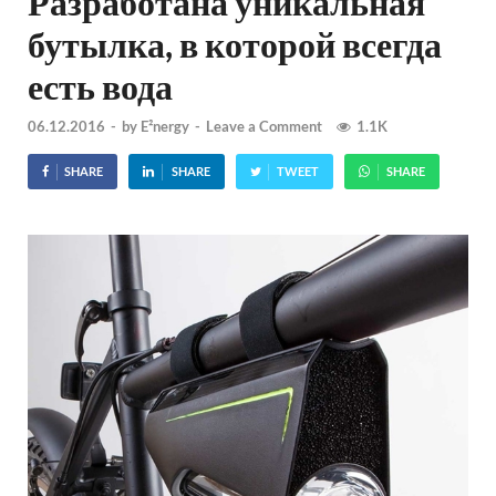
Разработана уникальная
бутылка, в которой всегда
есть вода
06.12.2016
-
by
E²nergy
-
Leave a Comment
1.1K
SHARE
SHARE
TWEET
SHARE