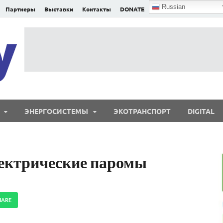
Russian
Партнеры
Выставки
Контакты
DONATE
E²nergy
E²nergy — энергетика Евразии и мира
ЭНЕРГОСИСТЕМЫ
ЭКОТРАНСПОРТ
DIGITAL
лектрические паромы
HARE