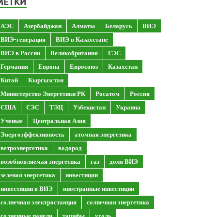
МЕТКИ
АЭС
Азербайджан
Алматы
Беларусь
ВИЭ
ВИЭ-генерация
ВИЭ в Казахстане
ВИЭ в России
Великобритания
ГЭС
Германия
Европа
Евросоюз
Казахстан
Китай
Кыргызстан
Министерство Энергетики РК
Росатом
Россия
США
СЭС
ТЭЦ
Узбекистан
Украина
Ученые
Центральная Азия
Энергоэффективность
атомная энергетика
ветроэнергетика
водород
возобновляемая энергетика
газ
доля ВИЭ
зеленая энергетика
инвестиции
инвестиции в ВИЭ
иностранные инвестиции
солнечная электростанция
солнечная энергетика
солнечные панели
тарифы
уголь