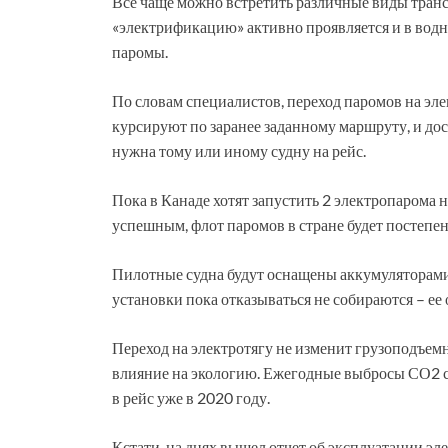
Все чаще можно встретить различные виды трансп
«электрификацию» активно проявляется и в водн
паромы.
По словам специалистов, переход паромов на элек
курсируют по заранее заданному маршруту, и дос
нужна тому или иному судну на рейс.
Пока в Канаде хотят запустить 2 электропарома н
успешным, флот паромов в стране будет постепен
Пилотные судна будут оснащены аккумуляторами,
установки пока отказываться не собираются – ее
Переход на электротягу не изменит грузоподъем
влияние на экологию. Ежегодные выбросы СО2 с
в рейс уже в 2020 году.
Кстати, на днях вышел отчет об эксплуатации 