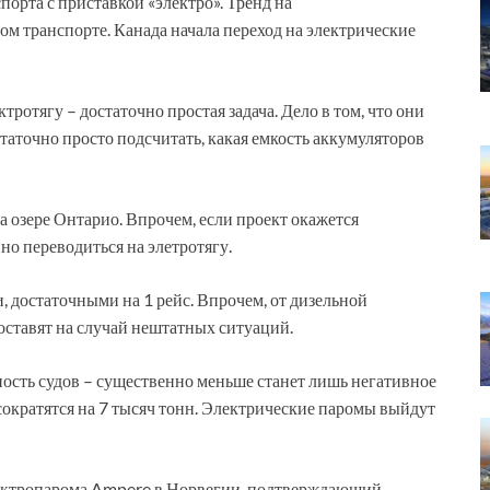
орта с приставкой «электро». Тренд на
ом транспорте. Канада начала переход на электрические
тротягу – достаточно простая задача. Дело в том, что они
таточно просто подсчитать, какая емкость аккумуляторов
а озере Онтарио. Впрочем, если проект окажется
но переводиться на элетротягу.
 достаточными на 1 рейс. Впрочем, от дизельной
 оставят на случай нештатных ситуаций.
ность судов – существенно меньше станет лишь негативное
ократятся на 7 тысяч тонн. Электрические паромы выйдут
электропарома Ampere в Норвегии, подтверждающий