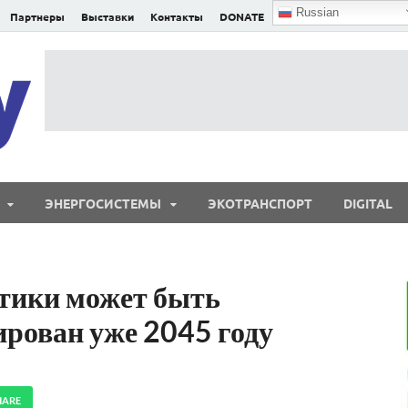
Russian
Партнеры
Выставки
Контакты
DONATE
E²nergy
E²nergy — энергетика Евразии и мира
ЭНЕРГОСИСТЕМЫ
ЭКОТРАНСПОРТ
DIGITAL
етики может быть
рован уже 2045 году
HARE