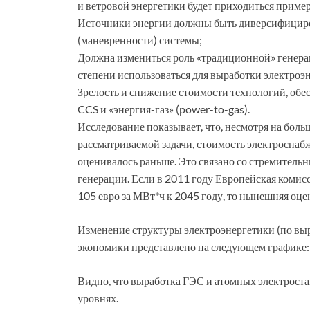
и ветровой энергетики будет приходиться приме
Источники энергии должны быть диверсифициро
(маневренности) системы;
Должна измениться роль «традиционной» генераци
степени использоваться для выработки электроэ
Зрелость и снижение стоимости технологий, об
CCS и «энергия-газ» (power-to-gas).
Исследование показывает, что, несмотря на бол
рассматриваемой задачи, стоимость электроснабж
оценивалось раньше. Это связано со стремител
генерации. Если в 2011 году Европейская комис
105 евро за МВт*ч к 2045 году, то нынешняя оцен
Изменение структуры электроэнергетики (по вы
экономики представлено на следующем графике:
Видно, что выработка ГЭС и атомных электрост
уровнях.