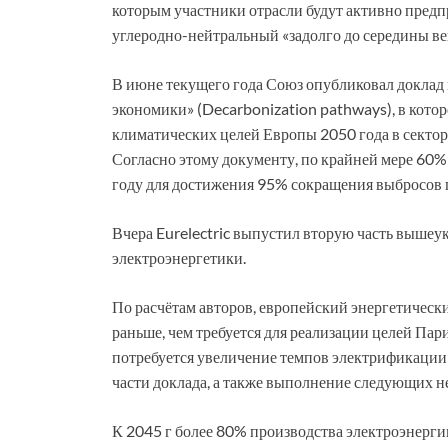
которым участники отрасли будут активно предп
углеродно-нейтральный «задолго до середины век
В июне текущего года Союз опубликовал доклад
экономики» (Decarbonization pathways), в кот
климатических целей Европы 2050 года в секто
Согласно этому документу, по крайней мере 60
году для достижения 95% сокращения выбросов 
Вчера Eurelectric выпустил вторую часть вышеук
электроэнергетики.
По расчётам авторов, европейский энергетическ
раньше, чем требуется для реализации целей Пар
потребуется увеличение темпов электрификации 
части доклада, а также выполнение следующих н
К 2045 г более 80% производства электроэнерг