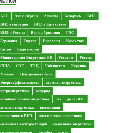
МЕТКИ
АЭС
Азербайджан
Алматы
Беларусь
ВИЭ
ВИЭ-генерация
ВИЭ в Казахстане
ВИЭ в России
Великобритания
ГЭС
Германия
Европа
Евросоюз
Казахстан
Китай
Кыргызстан
Министерство Энергетики РК
Росатом
Россия
США
СЭС
ТЭЦ
Узбекистан
Украина
Ученые
Центральная Азия
Энергоэффективность
атомная энергетика
ветроэнергетика
водород
возобновляемая энергетика
газ
доля ВИЭ
зеленая энергетика
инвестиции
инвестиции в ВИЭ
иностранные инвестиции
солнечная электростанция
солнечная энергетика
солнечные панели
тарифы
уголь