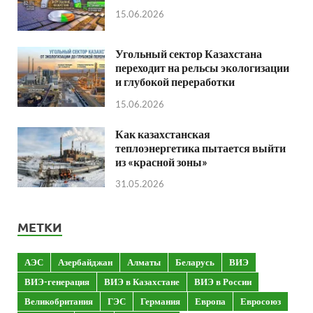
15.06.2026
Угольный сектор Казахстана
переходит на рельсы экологизации
и глубокой переработки
15.06.2026
Как казахстанская
теплоэнергетика пытается выйти
из «красной зоны»
31.05.2026
МЕТКИ
АЭС
Азербайджан
Алматы
Беларусь
ВИЭ
ВИЭ-генерация
ВИЭ в Казахстане
ВИЭ в России
Великобритания
ГЭС
Германия
Европа
Евросоюз