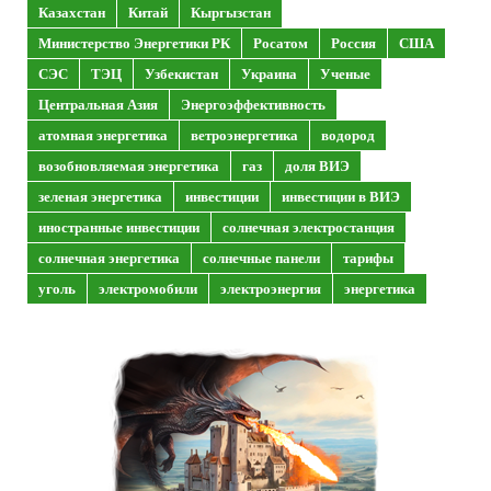
Казахстан
Китай
Кыргызстан
Министерство Энергетики РК
Росатом
Россия
США
СЭС
ТЭЦ
Узбекистан
Украина
Ученые
Центральная Азия
Энергоэффективность
атомная энергетика
ветроэнергетика
водород
возобновляемая энергетика
газ
доля ВИЭ
зеленая энергетика
инвестиции
инвестиции в ВИЭ
иностранные инвестиции
солнечная электростанция
солнечная энергетика
солнечные панели
тарифы
уголь
электромобили
электроэнергия
энергетика