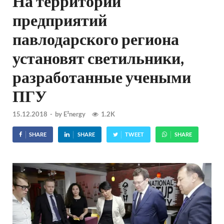
На территории
предприятий
павлодарского региона
установят светильники,
разработанные учеными
ПГУ
15.12.2018
-
by
E²nergy
1.2K
SHARE
SHARE
TWEET
SHARE