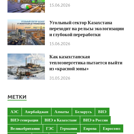
15.06.2026
Угольный сектор Казахстана
переходит на рельсы экологизации
и глубокой переработки
15.06.2026
Как казахстанская
теплоэнергетика пытается выйти
из «красной зоны»
31.05.2026
МЕТКИ
АЭС
Азербайджан
Алматы
Беларусь
ВИЭ
ВИЭ-генерация
ВИЭ в Казахстане
ВИЭ в России
Великобритания
ГЭС
Германия
Европа
Евросоюз