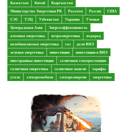
Казахстан
Китай
Кыргызстан
Министерство Энергетики РК
Росатом
Россия
США
СЭС
ТЭЦ
Узбекистан
Украина
Ученые
Центральная Азия
Энергоэффективность
атомная энергетика
ветроэнергетика
водород
возобновляемая энергетика
газ
доля ВИЭ
зеленая энергетика
инвестиции
инвестиции в ВИЭ
иностранные инвестиции
солнечная электростанция
солнечная энергетика
солнечные панели
тарифы
уголь
электромобили
электроэнергия
энергетика