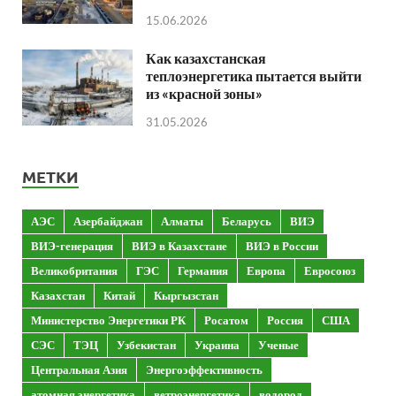
15.06.2026
Как казахстанская
теплоэнергетика пытается выйти
из «красной зоны»
31.05.2026
МЕТКИ
АЭС
Азербайджан
Алматы
Беларусь
ВИЭ
ВИЭ-генерация
ВИЭ в Казахстане
ВИЭ в России
Великобритания
ГЭС
Германия
Европа
Евросоюз
Казахстан
Китай
Кыргызстан
Министерство Энергетики РК
Росатом
Россия
США
СЭС
ТЭЦ
Узбекистан
Украина
Ученые
Центральная Азия
Энергоэффективность
атомная энергетика
ветроэнергетика
водород