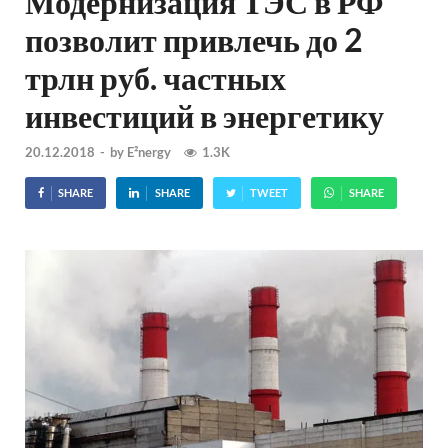
Модернизация ТЭС в РФ
позволит привлечь до 2
трлн руб. частных
инвестиций в энергетику
20.12.2018
-
by
E²nergy
1.3K
SHARE
SHARE
TWEET
SHARE