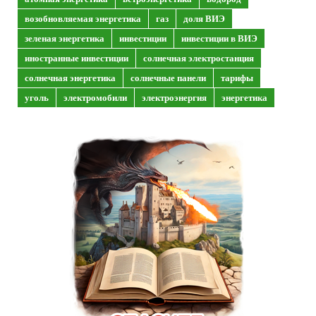
возобновляемая энергетика
газ
доля ВИЭ
зеленая энергетика
инвестиции
инвестиции в ВИЭ
иностранные инвестиции
солнечная электростанция
солнечная энергетика
солнечные панели
тарифы
уголь
электромобили
электроэнергия
энергетика