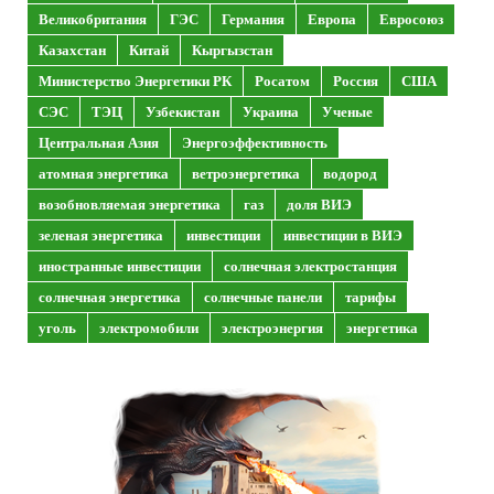
Великобритания
ГЭС
Германия
Европа
Евросоюз
Казахстан
Китай
Кыргызстан
Министерство Энергетики РК
Росатом
Россия
США
СЭС
ТЭЦ
Узбекистан
Украина
Ученые
Центральная Азия
Энергоэффективность
атомная энергетика
ветроэнергетика
водород
возобновляемая энергетика
газ
доля ВИЭ
зеленая энергетика
инвестиции
инвестиции в ВИЭ
иностранные инвестиции
солнечная электростанция
солнечная энергетика
солнечные панели
тарифы
уголь
электромобили
электроэнергия
энергетика