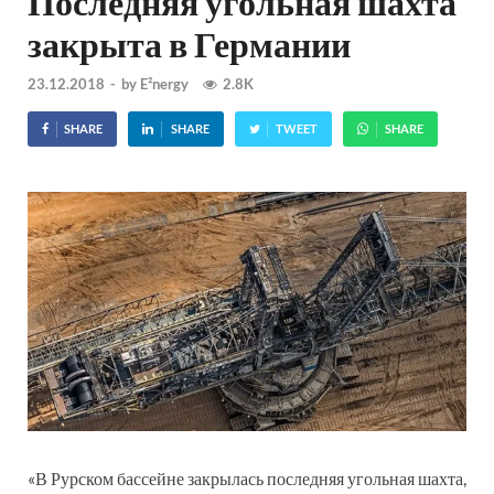
Последняя угольная шахта
закрыта в Германии
23.12.2018
-
by
E²nergy
2.8K
SHARE
SHARE
TWEET
SHARE
«В Рурском бассейне закрылась последняя угольная шахта,