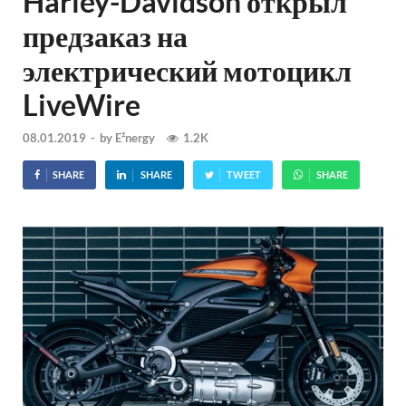
Harley-Davidson открыл
предзаказ на
электрический мотоцикл
LiveWire
08.01.2019
-
by
E²nergy
1.2K
SHARE
SHARE
TWEET
SHARE