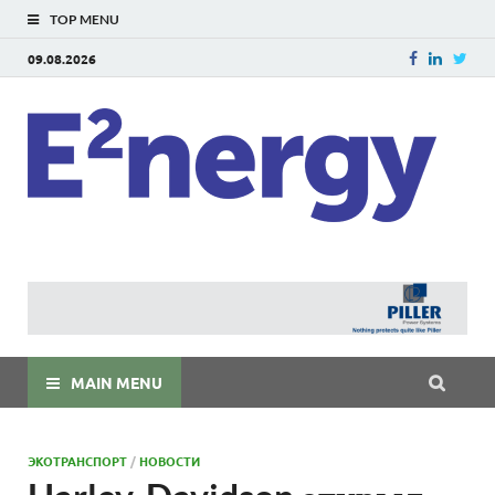
TOP MENU
09.08.2026
E
E²ner
энерг
Евраз
мира
MAIN MENU
ЭКОТРАНСПОРТ
/
НОВОСТИ