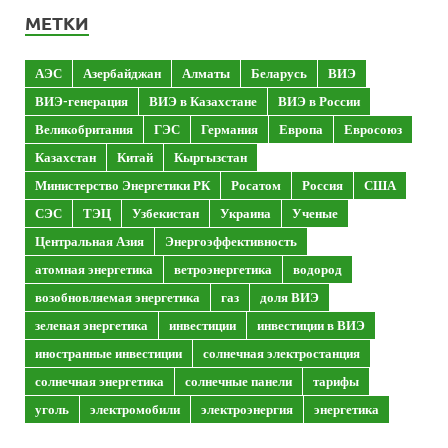
МЕТКИ
АЭС
Азербайджан
Алматы
Беларусь
ВИЭ
ВИЭ-генерация
ВИЭ в Казахстане
ВИЭ в России
Великобритания
ГЭС
Германия
Европа
Евросоюз
Казахстан
Китай
Кыргызстан
Министерство Энергетики РК
Росатом
Россия
США
СЭС
ТЭЦ
Узбекистан
Украина
Ученые
Центральная Азия
Энергоэффективность
атомная энергетика
ветроэнергетика
водород
возобновляемая энергетика
газ
доля ВИЭ
зеленая энергетика
инвестиции
инвестиции в ВИЭ
иностранные инвестиции
солнечная электростанция
солнечная энергетика
солнечные панели
тарифы
уголь
электромобили
электроэнергия
энергетика