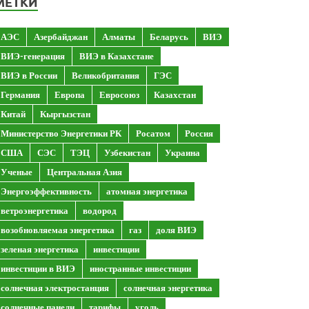
МЕТКИ
АЭС
Азербайджан
Алматы
Беларусь
ВИЭ
ВИЭ-генерация
ВИЭ в Казахстане
ВИЭ в России
Великобритания
ГЭС
Германия
Европа
Евросоюз
Казахстан
Китай
Кыргызстан
Министерство Энергетики РК
Росатом
Россия
США
СЭС
ТЭЦ
Узбекистан
Украина
Ученые
Центральная Азия
Энергоэффективность
атомная энергетика
ветроэнергетика
водород
возобновляемая энергетика
газ
доля ВИЭ
зеленая энергетика
инвестиции
инвестиции в ВИЭ
иностранные инвестиции
солнечная электростанция
солнечная энергетика
солнечные панели
тарифы
уголь