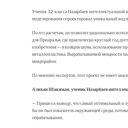
Ученик 12-класса Назарбаев интеллектуально
моделирования спроектировал уникальный вид ве
По его расчетам, он позволит рационально испол
для Приаралья, где практически круглый год дуе
изобретения — изоляция шума, использование пр
металлопластика. Вырабатываемой мощности хва
микрорайон.
По мнению экспертов, этот проект не имеет анало
Алихан Шакиман, ученик Назарбаев интелле
— Пришел к выводу, что самый оптимальный и лу
бы ни был показатель окружающей среды, потоко
обрабатывании.