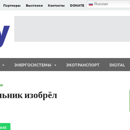
Russian
Партнеры
Выставки
Контакты
DONATE
E²nergy
E²nergy — энергетика Евразии и мира
ЭНЕРГОСИСТЕМЫ
ЭКОТРАНСПОРТ
DIGITAL
ТИ
ьник изобрёл
HARE