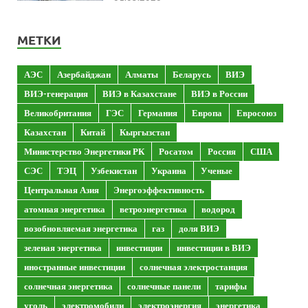
МЕТКИ
АЭС
Азербайджан
Алматы
Беларусь
ВИЭ
ВИЭ-генерация
ВИЭ в Казахстане
ВИЭ в России
Великобритания
ГЭС
Германия
Европа
Евросоюз
Казахстан
Китай
Кыргызстан
Министерство Энергетики РК
Росатом
Россия
США
СЭС
ТЭЦ
Узбекистан
Украина
Ученые
Центральная Азия
Энергоэффективность
атомная энергетика
ветроэнергетика
водород
возобновляемая энергетика
газ
доля ВИЭ
зеленая энергетика
инвестиции
инвестиции в ВИЭ
иностранные инвестиции
солнечная электростанция
солнечная энергетика
солнечные панели
тарифы
уголь
электромобили
электроэнергия
энергетика