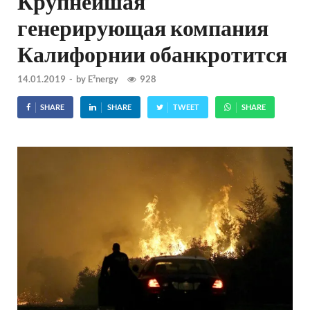
Крупнейшая
генерирующая компания
Калифорнии обанкротится
14.01.2019
-
by
E²nergy
928
SHARE
SHARE
TWEET
SHARE