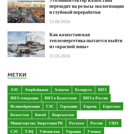
переходит на рельсы экологизации
и глубокой переработки
15.06.2026
Как казахстанская
теплоэнергетика пытается выйти
из «красной зоны»
31.05.2026
МЕТКИ
АЭС
Азербайджан
Алматы
Беларусь
ВИЭ
ВИЭ-генерация
ВИЭ в Казахстане
ВИЭ в России
Великобритания
ГЭС
Германия
Европа
Евросоюз
Казахстан
Китай
Кыргызстан
Министерство Энергетики РК
Росатом
Россия
США
СЭС
ТЭЦ
Узбекистан
Украина
Ученые