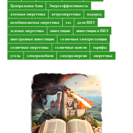
Центральная Азия
Энергоэффективность
атомная энергетика
ветроэнергетика
водород
возобновляемая энергетика
газ
доля ВИЭ
зеленая энергетика
инвестиции
инвестиции в ВИЭ
иностранные инвестиции
солнечная электростанция
солнечная энергетика
солнечные панели
тарифы
уголь
электромобили
электроэнергия
энергетика