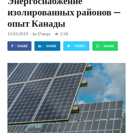
Энергоснабжение
изолированных районов —
опыт Канады
13.03.2019
-
by
E²nergy
1.5K
SHARE
SHARE
TWEET
SHARE