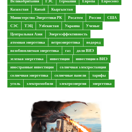
Великобритания
ГЭС
Германия
Европа
Евросоюз
Казахстан
Китай
Кыргызстан
Министерство Энергетики РК
Росатом
Россия
США
СЭС
ТЭЦ
Узбекистан
Украина
Ученые
Центральная Азия
Энергоэффективность
атомная энергетика
ветроэнергетика
водород
возобновляемая энергетика
газ
доля ВИЭ
зеленая энергетика
инвестиции
инвестиции в ВИЭ
иностранные инвестиции
солнечная электростанция
солнечная энергетика
солнечные панели
тарифы
уголь
электромобили
электроэнергия
энергетика