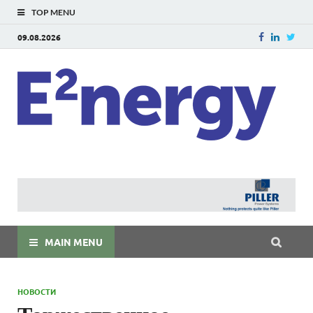
TOP MENU
09.08.2026
E
E²ner
энерг
Евраз
мира
MAIN MENU
НОВОСТИ