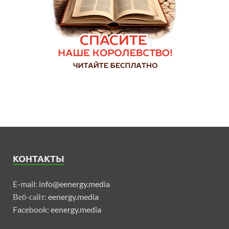
КОНТАКТЫ
E-mail:
info@eenergy.media
Веб-сайт:
eenergy.media
Facebook:
eenergy.media