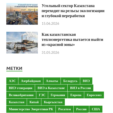
Угольный сектор Казахстана
переходит на рельсы экологизации
и глубокой переработки
15.06.2026
Как казахстанская
теплоэнергетика пытается выйти
из «красной зоны»
31.05.2026
МЕТКИ
АЭС
Азербайджан
Алматы
Беларусь
ВИЭ
ВИЭ-генерация
ВИЭ в Казахстане
ВИЭ в России
Великобритания
ГЭС
Германия
Европа
Евросоюз
Казахстан
Китай
Кыргызстан
Министерство Энергетики РК
Росатом
Россия
США