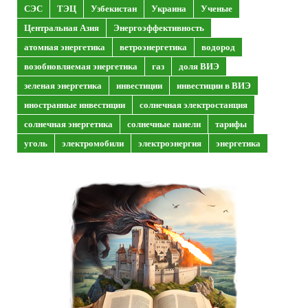
СЭС
ТЭЦ
Узбекистан
Украина
Ученые
Центральная Азия
Энергоэффективность
атомная энергетика
ветроэнергетика
водород
возобновляемая энергетика
газ
доля ВИЭ
зеленая энергетика
инвестиции
инвестиции в ВИЭ
иностранные инвестиции
солнечная электростанция
солнечная энергетика
солнечные панели
тарифы
уголь
электромобили
электроэнергия
энергетика