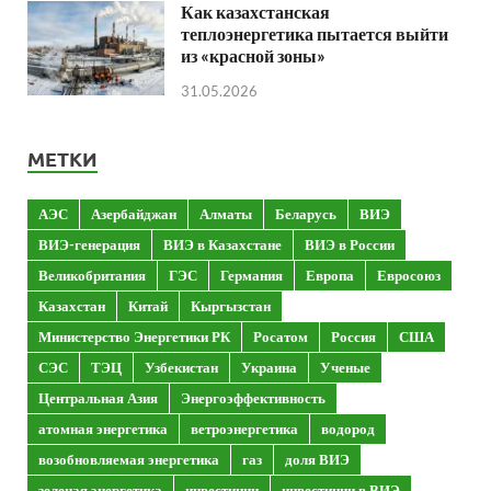
Как казахстанская
теплоэнергетика пытается выйти
из «красной зоны»
31.05.2026
МЕТКИ
АЭС
Азербайджан
Алматы
Беларусь
ВИЭ
ВИЭ-генерация
ВИЭ в Казахстане
ВИЭ в России
Великобритания
ГЭС
Германия
Европа
Евросоюз
Казахстан
Китай
Кыргызстан
Министерство Энергетики РК
Росатом
Россия
США
СЭС
ТЭЦ
Узбекистан
Украина
Ученые
Центральная Азия
Энергоэффективность
атомная энергетика
ветроэнергетика
водород
возобновляемая энергетика
газ
доля ВИЭ
зеленая энергетика
инвестиции
инвестиции в ВИЭ