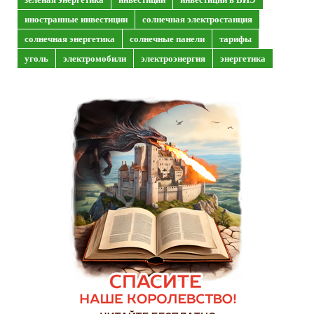
иностранные инвестиции
солнечная электростанция
солнечная энергетика
солнечные панели
тарифы
уголь
электромобили
электроэнергия
энергетика