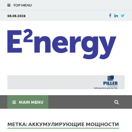
TOP MENU
08.08.2026
E
E²ner
энерг
Евраз
мира
MAIN MENU
МЕТКА:
АККУМУЛИРУЮЩИЕ МОЩНОСТИ