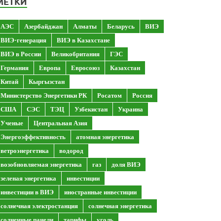
МЕТКИ
АЭС
Азербайджан
Алматы
Беларусь
ВИЭ
ВИЭ-генерация
ВИЭ в Казахстане
ВИЭ в России
Великобритания
ГЭС
Германия
Европа
Евросоюз
Казахстан
Китай
Кыргызстан
Министерство Энергетики РК
Росатом
Россия
США
СЭС
ТЭЦ
Узбекистан
Украина
Ученые
Центральная Азия
Энергоэффективность
атомная энергетика
ветроэнергетика
водород
возобновляемая энергетика
газ
доля ВИЭ
зеленая энергетика
инвестиции
инвестиции в ВИЭ
иностранные инвестиции
солнечная электростанция
солнечная энергетика
солнечные панели
тарифы
уголь