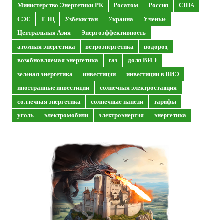
Министерство Энергетики РК
Росатом
Россия
США
СЭС
ТЭЦ
Узбекистан
Украина
Ученые
Центральная Азия
Энергоэффективность
атомная энергетика
ветроэнергетика
водород
возобновляемая энергетика
газ
доля ВИЭ
зеленая энергетика
инвестиции
инвестиции в ВИЭ
иностранные инвестиции
солнечная электростанция
солнечная энергетика
солнечные панели
тарифы
уголь
электромобили
электроэнергия
энергетика