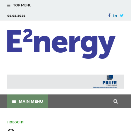
TOP MENU
06.08.2026
E
E²ner
энерг
Евраз
мира
MAIN MENU
НОВОСТИ