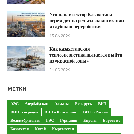
Угольный сектор Казахстана
переходит на рельсы экологизации
и глубокой переработки
15.06.2026
Как казахстанская
теплоэнергетика пытается выйти
из «красной зоны»
31.05.2026
МЕТКИ
АЭС
Азербайджан
Алматы
Беларусь
ВИЭ
ВИЭ-генерация
ВИЭ в Казахстане
ВИЭ в России
Великобритания
ГЭС
Германия
Европа
Евросоюз
Казахстан
Китай
Кыргызстан