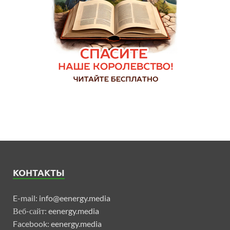
КОНТАКТЫ
E-mail:
info@eenergy.media
Веб-сайт:
eenergy.media
Facebook:
eenergy.media