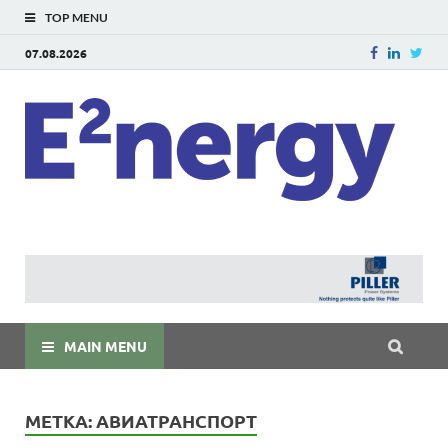
TOP MENU
07.08.2026
E
E²ner
энерг
Евраз
мира
MAIN MENU
МЕТКА:
АВИАТРАНСПОРТ