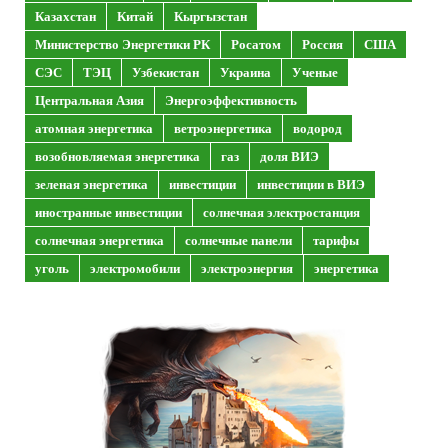
Казахстан
Китай
Кыргызстан
Министерство Энергетики РК
Росатом
Россия
США
СЭС
ТЭЦ
Узбекистан
Украина
Ученые
Центральная Азия
Энергоэффективность
атомная энергетика
ветроэнергетика
водород
возобновляемая энергетика
газ
доля ВИЭ
зеленая энергетика
инвестиции
инвестиции в ВИЭ
иностранные инвестиции
солнечная электростанция
солнечная энергетика
солнечные панели
тарифы
уголь
электромобили
электроэнергия
энергетика