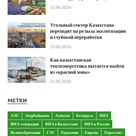
15.06.2026
Угольный сектор Казахстана
переходит на рельсы экологизации
и глубокой переработки
15.06.2026
Как казахстанская
теплоэнергетика пытается выйти
из «красной зоны»
31.05.2026
МЕТКИ
АЭС
Азербайджан
Алматы
Беларусь
ВИЭ
ВИЭ-генерация
ВИЭ в Казахстане
ВИЭ в России
Великобритания
ГЭС
Германия
Европа
Евросоюз