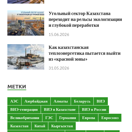
Угольный сектор Казахстана
переходит на рельсы экологизации
и глубокой переработки
15.06.2026
Как казахстанская
теплоэнергетика пытается выйти
из «красной зоны»
31.05.2026
МЕТКИ
АЭС
Азербайджан
Алматы
Беларусь
ВИЭ
ВИЭ-генерация
ВИЭ в Казахстане
ВИЭ в России
Великобритания
ГЭС
Германия
Европа
Евросоюз
Казахстан
Китай
Кыргызстан