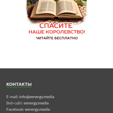
КОНТАКТЫ
E-mail:
info@eenergy.media
Веб-сайт:
eenergy.media
Facebook:
eenergy.media