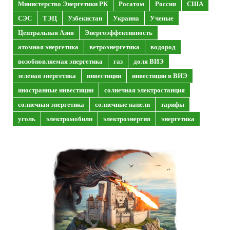
Министерство Энергетики РК
Росатом
Россия
США
СЭС
ТЭЦ
Узбекистан
Украина
Ученые
Центральная Азия
Энергоэффективность
атомная энергетика
ветроэнергетика
водород
возобновляемая энергетика
газ
доля ВИЭ
зеленая энергетика
инвестиции
инвестиции в ВИЭ
иностранные инвестиции
солнечная электростанция
солнечная энергетика
солнечные панели
тарифы
уголь
электромобили
электроэнергия
энергетика