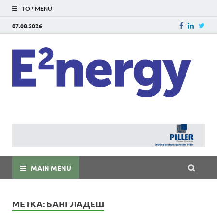
TOP MENU
07.08.2026
E
E²ner
энерг
Евраз
мира
MAIN MENU
МЕТКА:
БАНГЛАДЕШ