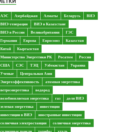
МЕТКИ
АЭС
Азербайджан
Алматы
Беларусь
ВИЭ
ВИЭ-генерация
ВИЭ в Казахстане
ВИЭ в России
Великобритания
ГЭС
Германия
Европа
Евросоюз
Казахстан
Китай
Кыргызстан
Министерство Энергетики РК
Росатом
Россия
США
СЭС
ТЭЦ
Узбекистан
Украина
Ученые
Центральная Азия
Энергоэффективность
атомная энергетика
ветроэнергетика
водород
возобновляемая энергетика
газ
доля ВИЭ
зеленая энергетика
инвестиции
инвестиции в ВИЭ
иностранные инвестиции
солнечная электростанция
солнечная энергетика
солнечные панели
тарифы
уголь