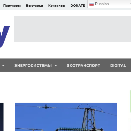
Russian
Партнеры
Выставки
Контакты
DONATE
E²nergy
E²nergy — энергетика Евразии и мира
ЭНЕРГОСИСТЕМЫ
ЭКОТРАНСПОРТ
DIGITAL