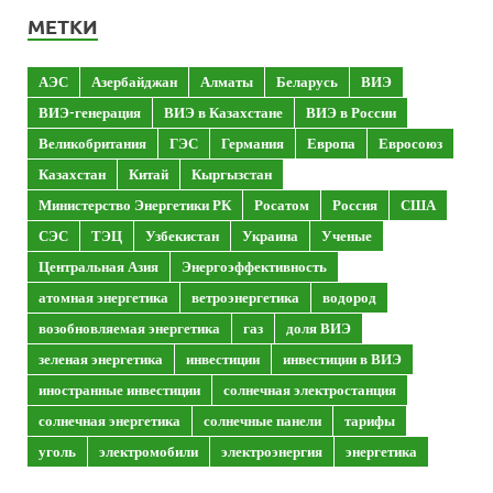
МЕТКИ
АЭС
Азербайджан
Алматы
Беларусь
ВИЭ
ВИЭ-генерация
ВИЭ в Казахстане
ВИЭ в России
Великобритания
ГЭС
Германия
Европа
Евросоюз
Казахстан
Китай
Кыргызстан
Министерство Энергетики РК
Росатом
Россия
США
СЭС
ТЭЦ
Узбекистан
Украина
Ученые
Центральная Азия
Энергоэффективность
атомная энергетика
ветроэнергетика
водород
возобновляемая энергетика
газ
доля ВИЭ
зеленая энергетика
инвестиции
инвестиции в ВИЭ
иностранные инвестиции
солнечная электростанция
солнечная энергетика
солнечные панели
тарифы
уголь
электромобили
электроэнергия
энергетика