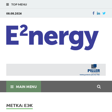
TOP MENU
08.08.2026
E
E²ner
энерг
Евраз
мира
MAIN MENU
МЕТКА:
ЕЭК