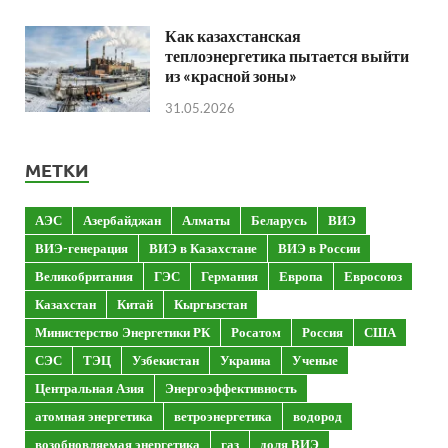
Как казахстанская
теплоэнергетика пытается выйти
из «красной зоны»
31.05.2026
МЕТКИ
АЭС
Азербайджан
Алматы
Беларусь
ВИЭ
ВИЭ-генерация
ВИЭ в Казахстане
ВИЭ в России
Великобритания
ГЭС
Германия
Европа
Евросоюз
Казахстан
Китай
Кыргызстан
Министерство Энергетики РК
Росатом
Россия
США
СЭС
ТЭЦ
Узбекистан
Украина
Ученые
Центральная Азия
Энергоэффективность
атомная энергетика
ветроэнергетика
водород
возобновляемая энергетика
газ
доля ВИЭ