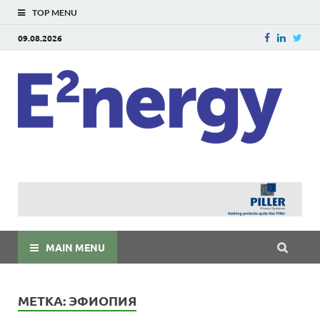
TOP MENU
09.08.2026
E
E²ner
энерг
Евраз
мира
MAIN MENU
МЕТКА:
ЭФИОПИЯ