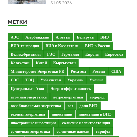
31.05.2026
МЕТКИ
АЭС
Азербайджан
Алматы
Беларусь
ВИЭ
ВИЭ-генерация
ВИЭ в Казахстане
ВИЭ в России
Великобритания
ГЭС
Германия
Европа
Евросоюз
Казахстан
Китай
Кыргызстан
Министерство Энергетики РК
Росатом
Россия
США
СЭС
ТЭЦ
Узбекистан
Украина
Ученые
Центральная Азия
Энергоэффективность
атомная энергетика
ветроэнергетика
водород
возобновляемая энергетика
газ
доля ВИЭ
зеленая энергетика
инвестиции
инвестиции в ВИЭ
иностранные инвестиции
солнечная электростанция
солнечная энергетика
солнечные панели
тарифы