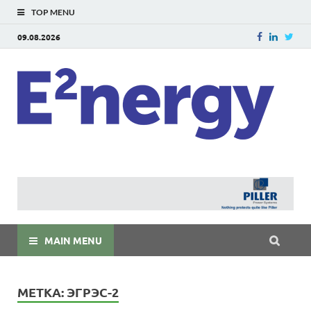
TOP MENU
09.08.2026
E
E²ner
энерг
Евраз
мира
MAIN MENU
МЕТКА:
ЭГРЭС-2