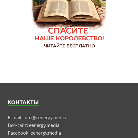
КОНТАКТЫ
E-mail:
info@eenergy.media
Веб-сайт:
eenergy.media
Facebook:
eenergy.media