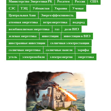
Министерство Энергетики РК
Росатом
Россия
США
СЭС
ТЭЦ
Узбекистан
Украина
Ученые
Центральная Азия
Энергоэффективность
атомная энергетика
ветроэнергетика
водород
возобновляемая энергетика
газ
доля ВИЭ
зеленая энергетика
инвестиции
инвестиции в ВИЭ
иностранные инвестиции
солнечная электростанция
солнечная энергетика
солнечные панели
тарифы
уголь
электромобили
электроэнергия
энергетика