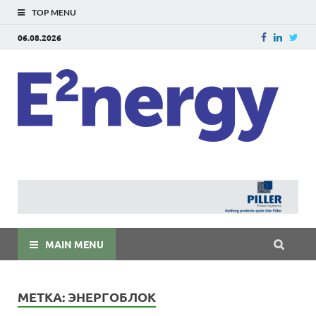
TOP MENU
06.08.2026
E
E²ner
энерг
Евраз
мира
MAIN MENU
МЕТКА:
ЭНЕРГОБЛОК