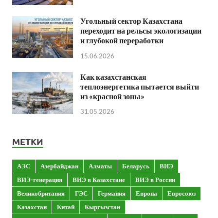
Угольный сектор Казахстана
переходит на рельсы экологизации
и глубокой переработки
15.06.2026
Как казахстанская
теплоэнергетика пытается выйти
из «красной зоны»
31.05.2026
МЕТКИ
АЭС
Азербайджан
Алматы
Беларусь
ВИЭ
ВИЭ-генерация
ВИЭ в Казахстане
ВИЭ в России
Великобритания
ГЭС
Германия
Европа
Евросоюз
Казахстан
Китай
Кыргызстан