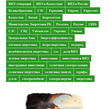
ВИЭ-генерация
ВИЭ в Казахстане
ВИЭ в России
Великобритания
ГЭС
Германия
Европа
Евросоюз
Казахстан
Китай
Кыргызстан
Министерство Энергетики РК
Росатом
Россия
США
СЭС
ТЭЦ
Узбекистан
Украина
Ученые
Центральная Азия
Энергоэффективность
атомная энергетика
ветроэнергетика
водород
возобновляемая энергетика
газ
доля ВИЭ
зеленая энергетика
инвестиции
инвестиции в ВИЭ
иностранные инвестиции
солнечная электростанция
солнечная энергетика
солнечные панели
тарифы
уголь
электромобили
электроэнергия
энергетика