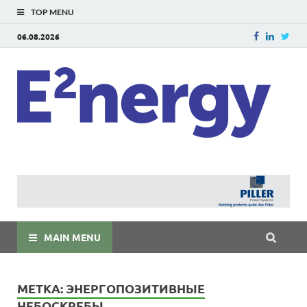
TOP MENU
06.08.2026
E
E²ner
энерг
Евраз
мира
MAIN MENU
МЕТКА:
ЭНЕРГОПОЗИТИВНЫЕ
НЕБОСКРЕБЫ